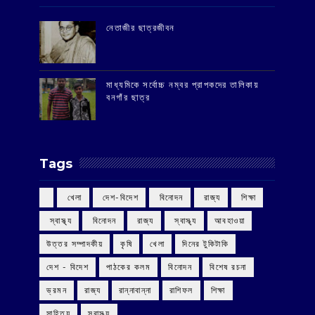
‌নেতাজীর ছাত্রজীবন
মাধ্যমিকে সর্বোচ্চ নম্বর প্রাপকদের তালিকায়
বনগাঁর ছাত্র
Tags
‌ খেলা
‌ দেশ-বিদেশ
‌ বিনোদন
‌ রাজ্য
‌ শিক্ষা
‌ স্বাস্থ্য
‌ বিনোদন
‌ রাজ্য
‌ স্বাস্থ্য
আবহাওয়া
উত্তর সম্পাদকীয়
কৃষি
খেলা
দিনের টুকিটাকি
দেশ - বিদেশ
পাঠকের কলম
বিনোদন
বিশেষ রচনা
ভ্রমন
রাজ্য
রান্নাবান্না
রাশিফল
শিক্ষা
সাহিত্য
স্বাস্থ্য