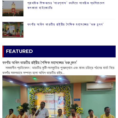
প্রাথমিক শিক্ষকদের ‘সারপ্লাস’ বদলিতে সাময়িক স্থগিতাদেশ
কলকাতা হাইকোর্টের
বনগাঁয় অখিল ভারতীয় রাষ্ট্রীয় শৈক্ষিক মহাসঙ্ঘের ‘গুরু বন্দন’
FEATURED
বনগাঁয় অখিল ভারতীয় রাষ্ট্রীয় শৈক্ষিক মহাসঙ্ঘের ‘গুরু বন্দন’
​ সমকালীন প্রতিবেদন : ভারতীয় কৃষ্টি-সংস্কৃতির পুনরুত্থান এবং মানব চরিত্র গঠনের বার্তা নিয়ে
বনগাঁয় সফলভাবে সম্পন্ন হলো অখিল ভারতীয় রাষ্ট্র...