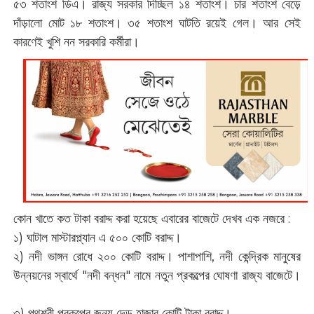
৫৩ শতাংশ ডিএ। রাজ্য সরকার দিচ্ছিল ১৪ শতাংশ। চার শতাংশ বেড়ে
দাঁড়ালো মোট ১৮ শতাংশ। ৩৫ শতাংশ ঘাটতি রয়েই গেল। আর সেই
কারণেই খুশি নন সরকারি কর্মীরা।
কোন খাতে কত টাকা বরাদ্দ করা হয়েছে এবারের বাজেটে দেখব এক নজরে :
১) ঘাটাল মাস্টারপ্ল্যান এ ৫০০ কোটি বরাদ্দ।
২) নদী ভাঙ্গন রোধে ২০০ কোটি বরাদ্দ। পাশাপাশি, নদী কেন্দ্রিক মানুষের
উন্নয়নের স্বার্থে "নদী বন্ধন" নামে নতুন প্রকল্পের ঘোষণা রাজ্য বাজেটে।
৩) পথশ্রী প্রকল্পের জন্য দেড় হাজার কোটি টাকা বরাদ্দ।