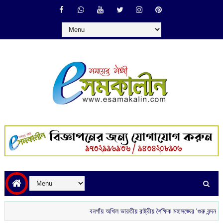
বনগাঁয় অখিল ভারতীয় রাষ্ট্রীয় শৈক্ষিক মহাসঙ্ঘের ‘গুরু বন্দন’
রাতে বা