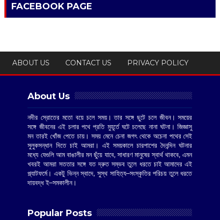
FACEBOOK PAGE
ABOUT US
CONTACT US
PRIVACY POLICY
About Us
নদীর স্রোতের মতো বয়ে চলে সময়। তার সঙ্গে ছুটে চলে জীবন। সময়ের
সঙ্গে জীবনের এই চলার পথে প্রতি মুহূর্তে ঘটে চলেছে নানা ঘটনা। জিজ্ঞাসু
মন তারই খোঁজ পেতে চায়। সময় মেনে চেনা জগৎ থেকে অচেনা পথের সেই
সুলুকসন্ধান দিতে চাই আমরা। এই সময়কালে চারপাশের দৈনন্দিন ঘটনার
মধ্যে যেগুলি আম বাঙালীর মন ছুঁয়ে যাবে, সাধারণ মানুষের স্বার্থ থাকবে, এমন
খবরই আমরা সততার সঙ্গে যত দ্রুত সম্ভব তুলে ধরতে চাই আমাদের এই
প্ল্যাটফর্মে। একটু ভিন্ন স্বাদে, সুস্থ সাহিত্য–সংস্কৃতির পরিচয় তুলে ধরতে
দায়বদ্ধ ই–সমকালীন।
Popular Posts