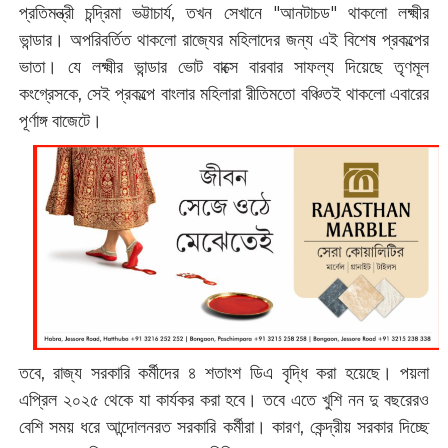
প্রতিমন্ত্রী চন্দ্রিমা ভট্টাচার্য, তখন সেখানে "আনটাচড" থাকলো লক্ষ্মীর
ভান্ডার। অপরিবর্তিত থাকলো রাজ্যের মহিলাদের জন্য এই বিশেষ প্রকল্পের
ভাতা। যে লক্ষ্মীর ভান্ডার ভোট বাক্সে বারবার সাফল্য দিয়েছে তৃণমূল
কংগ্রেসকে, সেই প্রকল্পে বাংলার মহিলারা রীতিমতো বঞ্চিতই থাকলো এবারের
পূর্ণাঙ্গ বাজেটে।
তবে, রাজ্য সরকারি কর্মীদের ৪ শতাংশ ডিএ বৃদ্ধি করা হয়েছে। পয়লা
এপ্রিল ২০২৫ থেকে যা কার্যকর করা হবে। তবে এতে খুশি নন দু বছরেরও
বেশি সময় ধরে আন্দোলনরত সরকারি কর্মীরা। কারণ, কেন্দ্রীয় সরকার দিচ্ছে