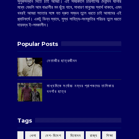
সুলুকসন্ধান দিতে চাই আমরা। এই সময়কালে চারপাশের দৈনন্দিন ঘটনার
মধ্যে যেগুলি আম বাঙালীর মন ছুঁয়ে যাবে, সাধারণ মানুষের স্বার্থ থাকবে, এমন
খবরই আমরা সততার সঙ্গে যত দ্রুত সম্ভব তুলে ধরতে চাই আমাদের এই
প্ল্যাটফর্মে। একটু ভিন্ন স্বাদে, সুস্থ সাহিত্য–সংস্কৃতির পরিচয় তুলে ধরতে
দায়বদ্ধ ই–সমকালীন।
Popular Posts
‌নেতাজীর ছাত্রজীবন
মাধ্যমিকে সর্বোচ্চ নম্বর প্রাপকদের তালিকায়
বনগাঁর ছাত্র
Tags
‌ খেলা
‌ দেশ-বিদেশ
‌ বিনোদন
‌ রাজ্য
‌ শিক্ষা