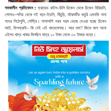
সমকালীন প্রতিবেদন :
ফ্রায়েড রাইস–চিলি চিকেন থেকে চিকেন বিরিয়ানি,
পোলাও–পনির থেকে দই বড়া–ইডলি, খিঁচুড়ি, মটরশুটির কচুরি এমনকি নানা
পদের পিঠেপুলি, পেস্ট্রি। পাশাপাশি গরম গরম ভেজে দেওয়া হচ্ছে চিকেন
সাটে, ফিসফ্রাই– কি নেই এই খাদ্যমেলায়। আর দাম? ‌জিভে জল আনা
এইসব খাদ্য খাবার মিলছিল মাত্র ১০ টাকা থেকে ৩০ টাকার মধ্যে।