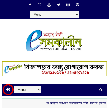
কিংবদন্তির আঙিনায় আধুনিকতার ছোঁয়া: কিশোর কুমারের ‘গৌরী কুঞ্জ’