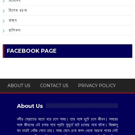
বিনোদন
বিশেষ রচনা
রাজ্য
রাশিফল
FACEBOOK PAGE
ABOUT US
CONTACT US
PRIVACY POLICY
About Us
নদীর স্রোতের মতো বয়ে চলে সময়। তার সঙ্গে ছুটে চলে জীবন। সময়ের
সঙ্গে জীবনের এই চলার পথে প্রতি মুহূর্তে ঘটে চলেছে নানা ঘটনা। জিজ্ঞাসু
মন তারই খোঁজ পেতে চায়। সময় মেনে চেনা জগৎ থেকে অচেনা পথের সেই