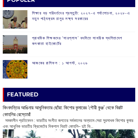
POPULER
শিক্ষায় বড় পরিবর্তনের প্রস্তুতি: ২০২৭-এ পর্যালোচনা, ২০২৮-এ
নতুন পাঠ্যক্রম চালুর লক্ষ্য সরকারের
প্রাথমিক শিক্ষকদের ‘সারপ্লাস’ বদলিতে সাময়িক স্থগিতাদেশ
কলকাতা হাইকোর্টের
আজকের রাশিফল :‌ ‌‌১ আগস্ট, ২০২৬
FEATURED
কিংবদন্তির আঙিনায় আধুনিকতার ছোঁয়া: কিশোর কুমারের ‘গৌরী কুঞ্জ’ থেকে বিরাট
কোহলির রেস্তোরাঁ
‌ সমকালীন প্রতিবেদন : ভারতীয় সংগীত জগতের সর্বকালের অন্যতম সেরা সুরসাধক কিশোর কুমার
এবং আধুনিক ভারতীয় ক্রিকেটের দিকপাল বিরাট কোহলি– ‌দুই ভি...