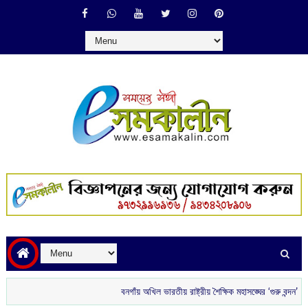
বনগাঁয় অখিল ভারতীয় রাষ্ট্রীয় শৈক্ষিক মহাসঙ্ঘের ‘গুরু বন্দন’
রাতে বা