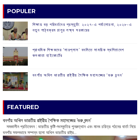
POPULER
শিক্ষায় বড় পরিবর্তনের প্রস্তুতি: ২০২৭-এ পর্যালোচনা, ২০২৮-এ
নতুন পাঠ্যক্রম চালুর লক্ষ্য সরকারের
প্রাথমিক শিক্ষকদের ‘সারপ্লাস’ বদলিতে সাময়িক স্থগিতাদেশ
কলকাতা হাইকোর্টের
বনগাঁয় অখিল ভারতীয় রাষ্ট্রীয় শৈক্ষিক মহাসঙ্ঘের ‘গুরু বন্দন’
FEATURED
বনগাঁয় অখিল ভারতীয় রাষ্ট্রীয় শৈক্ষিক মহাসঙ্ঘের ‘গুরু বন্দন’
​ সমকালীন প্রতিবেদন : ভারতীয় কৃষ্টি-সংস্কৃতির পুনরুত্থান এবং মানব চরিত্র গঠনের বার্তা নিয়ে
বনগাঁয় সফলভাবে সম্পন্ন হলো অখিল ভারতীয় রাষ্ট্র...