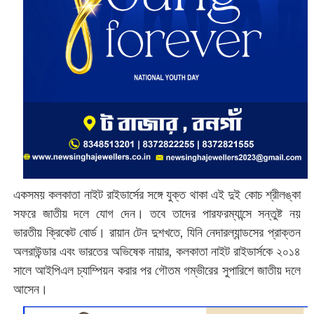
একসময় কলকাতা নাইট রাইডার্সের সঙ্গে যুক্ত থাকা এই দুই কোচ শ্রীলঙ্কা
সফরে জাতীয় দলে যোগ দেন। তবে তাদের পারফরম্যান্সে সন্তুষ্ট নয়
ভারতীয় ক্রিকেট বোর্ড। রায়ান টেন দুশখতে, যিনি নেদারল্যান্ডসের প্রাক্তন
অলরাউন্ডার এবং ভারতের অভিষেক নায়ার, কলকাতা নাইট রাইডার্সকে ২০১৪
সালে আইপিএল চ্যাম্পিয়ন করার পর গৌতম গম্ভীরের সুপারিশে জাতীয় দলে
আসেন।