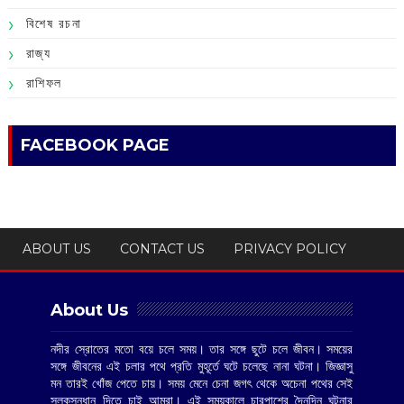
বিশেষ রচনা
রাজ্য
রাশিফল
FACEBOOK PAGE
ABOUT US
CONTACT US
PRIVACY POLICY
About Us
নদীর স্রোতের মতো বয়ে চলে সময়। তার সঙ্গে ছুটে চলে জীবন। সময়ের
সঙ্গে জীবনের এই চলার পথে প্রতি মুহূর্তে ঘটে চলেছে নানা ঘটনা। জিজ্ঞাসু
মন তারই খোঁজ পেতে চায়। সময় মেনে চেনা জগৎ থেকে অচেনা পথের সেই
সুলুকসন্ধান দিতে চাই আমরা। এই সময়কালে চারপাশের দৈনন্দিন ঘটনার