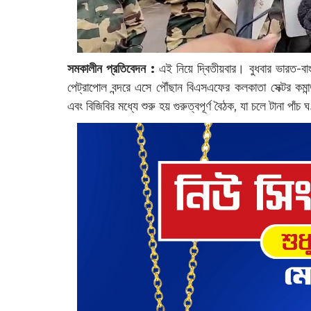
সমকালীন প্রতিবেদন :
‌এই নিয়ে দ্বিতীয়বার। বুধবার ভারত-বা
পেট্রাপোল বন্দরে এসে পৌঁছান বিএসএফের কলকাতা সেক্টর ক
এবং বিজিবির মধ্যে শুরু হয় গুরুত্বপূর্ণ বৈঠক, যা চলে টানা পাঁচ 