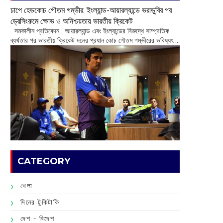
চাপে হেডকোচ গৌতম গম্ভীর: ইংল্যান্ড-আয়ারল্যান্ডে ভরাডুবির পর
ড্রেসিংরুমে ক্ষোভ ও অনিশ্চয়তায় ভারতীয় ক্রিকেট
‌ সমকালীন প্রতিবেদন : আয়ারল্যান্ড এবং ইংল্যান্ডের বিরুদ্ধে সাম্প্রতিক
ব্যর্থতার পর ভারতীয় ক্রিকেট দলের প্রধান কোচ গৌতম গম্ভীরের ভবিষ্যৎ ...
CATEGORY
খেলা
দিনের টুকিটাকি
দেশ - বিদেশ