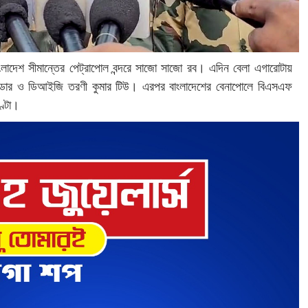
ংলাদেশ সীমান্তের পেট্রাপোল বন্দরে সাজো সাজো রব। এদিন বেলা এগারোটায়
মান্ডার ও ডিআইজি তরণী কুমার টিউ। এরপর বাংলাদেশের বেনাপোলে বিএসএফ
ঘণ্টা।