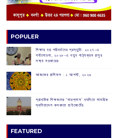
POPULER
শিক্ষায় বড় পরিবর্তনের প্রস্তুতি: ২০২৭-এ
পর্যালোচনা, ২০২৮-এ নতুন পাঠ্যক্রম চালুর
লক্ষ্য সরকারের
আজকের রাশিফল :‌ ‌‌১ আগস্ট, ২০২৬
প্রাথমিক শিক্ষকদের ‘সারপ্লাস’ বদলিতে সাময়িক
স্থগিতাদেশ কলকাতা হাইকোর্টের
FEATURED