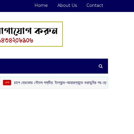
Home
About Us
Contact
ডকোচ গৌতম গম্ভীর: ইংল্যান্ড-আয়ারল্যান্ডে ভরাডুবির পর ড্রেসিংরুমে ক্ষোভ ও অনিশ্চয়তায় ভারতীয় 