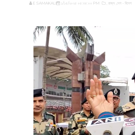
E SAMAKALIN
১/১৫/২০২৫ ০৫:৩৫:০০ PM
,‌ রাজ্য
,দেশ - বিদেশ
‌