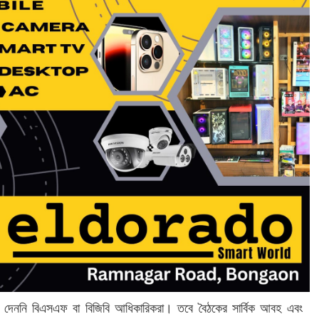
য দেননি বিএসএফ বা বিজিবি আধিকারিকরা। তবে বৈঠকের সার্বিক আবহ এবং