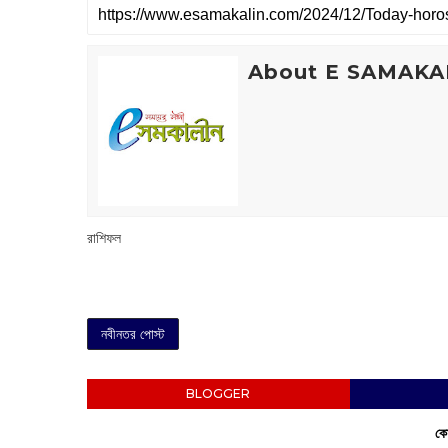
About E SAMAKA
রাশিফল
নবীনতর পোস্ট
BLOGGER
কো