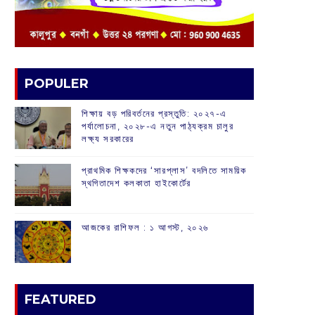
POPULER
শিক্ষায় বড় পরিবর্তনের প্রস্তুতি: ২০২৭-এ
পর্যালোচনা, ২০২৮-এ নতুন পাঠ্যক্রম চালুর
লক্ষ্য সরকারের
প্রাথমিক শিক্ষকদের ‘সারপ্লাস’ বদলিতে সাময়িক
স্থগিতাদেশ কলকাতা হাইকোর্টের
আজকের রাশিফল :‌ ‌‌১ আগস্ট, ২০২৬
FEATURED