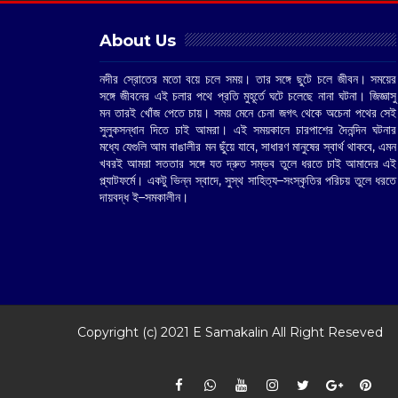
About Us
নদীর স্রোতের মতো বয়ে চলে সময়। তার সঙ্গে ছুটে চলে জীবন। সময়ের
সঙ্গে জীবনের এই চলার পথে প্রতি মুহূর্তে ঘটে চলেছে নানা ঘটনা। জিজ্ঞাসু
মন তারই খোঁজ পেতে চায়। সময় মেনে চেনা জগৎ থেকে অচেনা পথের সেই
সুলুকসন্ধান দিতে চাই আমরা। এই সময়কালে চারপাশের দৈনন্দিন ঘটনার
মধ্যে যেগুলি আম বাঙালীর মন ছুঁয়ে যাবে, সাধারণ মানুষের স্বার্থ থাকবে, এমন
খবরই আমরা সততার সঙ্গে যত দ্রুত সম্ভব তুলে ধরতে চাই আমাদের এই
প্ল্যাটফর্মে। একটু ভিন্ন স্বাদে, সুস্থ সাহিত্য–সংস্কৃতির পরিচয় তুলে ধরতে
দায়বদ্ধ ই–সমকালীন।
Copyright (c) 2021
E Samakalin
All Right Reseved