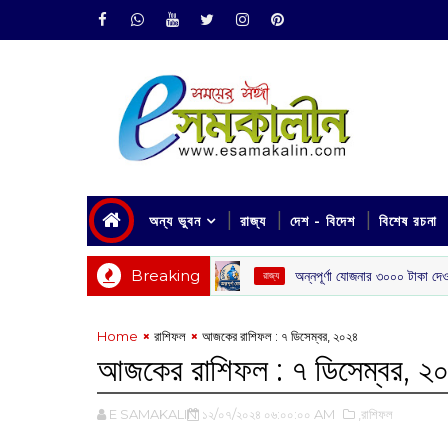
অন্য ভুবন
রাজ্য
দেশ - বিদেশ
বিশেষ রচনা
Breaking
অন্নপূর্ণা যোজনার ৩০০০ টাকা দেওয়া নিয়ে বড় ঘোষ
‌ রাজ্য
Home
রাশিফল
আজকের রাশিফল : ৭ ডিসেম্বর, ২০২৪
আজকের রাশিফল : ৭ ডিসেম্বর, ২
E SAMAKALIN
১২/০৭/২০২৪ ০৬:০০:০০ AM
,রাশিফল