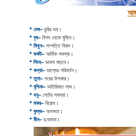
আজ
* মেষ–
চুরির ভয়।
* বৃষ–
বিপদ থেকে মুক্তি।
* মিথুন–
সম্পত্তি বিবাদ।
* কর্কট–
আর্থিক সমস্যা।
* সিংহ–
ভাবনা বাড়বে।
* কন্যা–
ভাগ্যের পরিবর্তন।
* তুলা–
পরের উপকার।
* বৃশ্চিক–
অতিরিক্ত লাভ।
* ধনু–
পেটের সমস্যা।
* মকর–
বিরোধ।‌
* কুম্ভ–
অলসতা।
* মীন–
দু:‌ভাবনা।