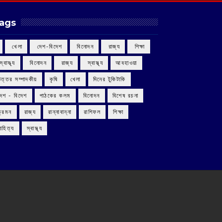
ags
‌ খেলা
‌ দেশ-বিদেশ
‌ বিনোদন
‌ রাজ্য
‌ শিক্ষা
 স্বাস্থ্য
‌ বিনোদন
‌ রাজ্য
‌ স্বাস্থ্য
আবহাওয়া
উত্তর সম্পাদকীয়
কৃষি
খেলা
দিনের টুকিটাকি
দেশ - বিদেশ
পাঠকের কলম
বিনোদন
বিশেষ রচনা
ভ্রমন
রাজ্য
রান্নাবান্না
রাশিফল
শিক্ষা
াহিত্য
স্বাস্থ্য