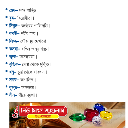
* মেষ–
মনে শান্তি।
* বৃষ–
বিরোধীতা।
* মিথুন–
কর্তব্যে গাফিলতি।
* কর্কট–
শরীর ক্ষয়।
* সিংহ–
সৌজন্য দেখানো।
* কন্যা–
বাড়ির জন্য খরচ।
* তুলা–
অসভ্যতা।
* বৃশ্চিক–
দেনা থেকে মুক্তি।
* ধনু–
চুরি থেকে সাবধান।
* মকর–
অশান্তি।‌
* কুম্ভ–
অসততা।
* মীন–
পীঠে ব্যথা।