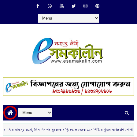
নিয়ে সামান্য বচসা, তিন দিন পর যুবককে বাড়ি থেকে ডেকে এনে পিটিয়ে খুনের অভিযোগ গোপালনগরে