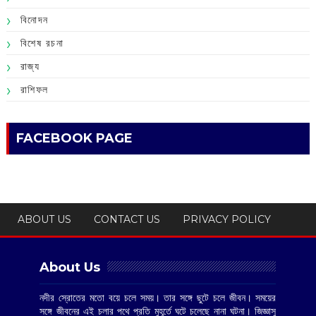
বিনোদন
বিশেষ রচনা
রাজ্য
রাশিফল
FACEBOOK PAGE
ABOUT US
CONTACT US
PRIVACY POLICY
About Us
নদীর স্রোতের মতো বয়ে চলে সময়। তার সঙ্গে ছুটে চলে জীবন। সময়ের
সঙ্গে জীবনের এই চলার পথে প্রতি মুহূর্তে ঘটে চলেছে নানা ঘটনা। জিজ্ঞাসু