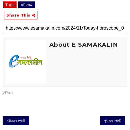
Tags
রাশিফল#
Share This
About E SAMAKALIN
রাশিফল
নবীনতর পোস্ট
পুরাতন পোস্ট