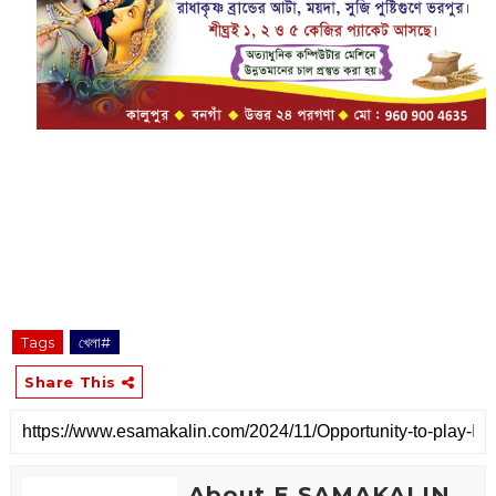
Tags
খেলা#
Share This
About E SAMAKALIN