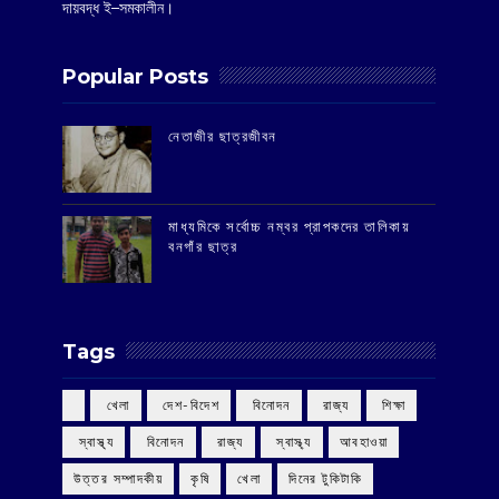
দায়বদ্ধ ই–সমকালীন।
Popular Posts
‌নেতাজীর ছাত্রজীবন
মাধ্যমিকে সর্বোচ্চ নম্বর প্রাপকদের তালিকায়
বনগাঁর ছাত্র
Tags
‌ খেলা
‌ দেশ-বিদেশ
‌ বিনোদন
‌ রাজ্য
‌ শিক্ষা
‌ স্বাস্থ্য
‌ বিনোদন
‌ রাজ্য
‌ স্বাস্থ্য
আবহাওয়া
উত্তর সম্পাদকীয়
কৃষি
খেলা
দিনের টুকিটাকি