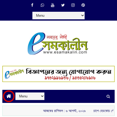
আজকের রাশিফল :‌ ‌‌৬ আগস্ট, ২০২৬
চাপে হেডকোচ গৌতম গম্ভীর: ইংল্য