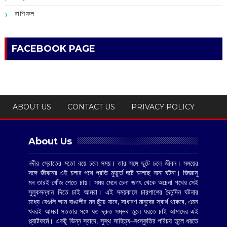
রাশিফল
FACEBOOK PAGE
ABOUT US
CONTACT US
PRIVACY POLICY
About Us
নদীর স্রোতের মতো বয়ে চলে সময়। তার সঙ্গে ছুটে চলে জীবন। সময়ের
সঙ্গে জীবনের এই চলার পথে প্রতি মুহূর্তে ঘটে চলেছে নানা ঘটনা। জিজ্ঞাসু
মন তারই খোঁজ পেতে চায়। সময় মেনে চেনা জগৎ থেকে অচেনা পথের সেই
সুলুকসন্ধান দিতে চাই আমরা। এই সময়কালে চারপাশের দৈনন্দিন ঘটনার
মধ্যে যেগুলি আম বাঙালীর মন ছুঁয়ে যাবে, সাধারণ মানুষের স্বার্থ থাকবে, এমন
খবরই আমরা সততার সঙ্গে যত দ্রুত সম্ভব তুলে ধরতে চাই আমাদের এই
প্ল্যাটফর্মে। একটু ভিন্ন স্বাদে, সুস্থ সাহিত্য–সংস্কৃতির পরিচয় তুলে ধরতে