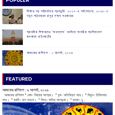
POPULER
শিক্ষায় বড় পরিবর্তনের প্রস্তুতি: ২০২৭-এ পর্যালোচনা, ২০২৮-এ
নতুন পাঠ্যক্রম চালুর লক্ষ্য সরকারের
প্রাথমিক শিক্ষকদের ‘সারপ্লাস’ বদলিতে সাময়িক স্থগিতাদেশ
কলকাতা হাইকোর্টের
আজকের রাশিফল :‌ ‌‌১ আগস্ট, ২০২৬
FEATURED
আজকের রাশিফল :‌ ‌‌৬ আগস্ট, ২০২৬
‌ আজকের রাশিফল * মেষ– মিথ্যার আশ্রয়। * বৃষ– অতিরিক্ত আয়। * মিথুন– চিকিৎসায়
লাভ। * কর্কট– রাগ বাড়বে। * সিংহ– ক্ষতির আশঙ্কা। * কন্যা– চু...