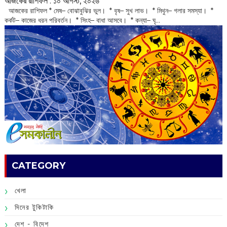
আজকের রাশিফল :‌ ‌‌১০ আগস্ট, ২০২৬
‌ আজকের রাশিফল * মেষ– বোঝাবুঝির ভুল। * বৃষ– সুখ লাভ। * মিথুন– গলার সমস্যা। *
কর্কট– কাজের ধরন পরিবর্তন। * সিংহ– বাধা আসবে। * কন্যা– ঘৃ...
CATEGORY
খেলা
দিনের টুকিটাকি
দেশ - বিদেশ