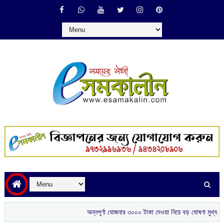
অন্নপূর্ণা যোজনার ৩০০০ টাকা দেওয়া নিয়ে বড় ঘোষণা মুখ্যমন্ত্রীর