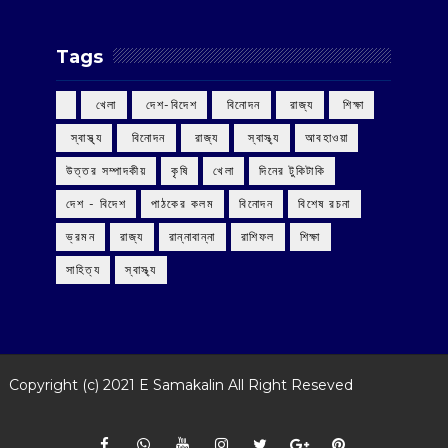
Tags
‌ খেলা
‌ দেশ-বিদেশ
‌ বিনোদন
‌ রাজ্য
‌ শিক্ষা
‌ স্বাস্থ্য
‌ বিনোদন
‌ রাজ্য
‌ স্বাস্থ্য
আবহাওয়া
উত্তর সম্পাদকীয়
কৃষি
খেলা
দিনের টুকিটাকি
দেশ - বিদেশ
পাঠকের কলম
বিনোদন
বিশেষ রচনা
ভ্রমন
রাজ্য
রান্নাবান্না
রাশিফল
শিক্ষা
সাহিত্য
স্বাস্থ্য
Copyright (c) 2021
E Samakalin
All Right Reseved