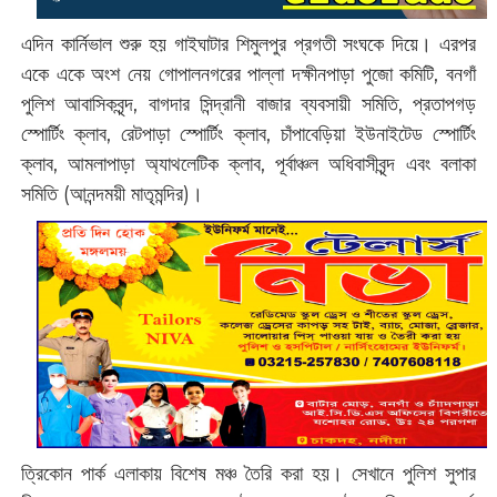
এদিন কার্নিভাল শুরু হয় গাইঘাটার শিমুলপুর প্রগতী সংঘকে দিয়ে। এরপর
একে একে অংশ নেয় গোপালনগরের পাল্লা দক্ষীনপাড়া পুজো কমিটি, বনগাঁ
পুলিশ আবাসিকবৃন্দ, বাগদার সিন্দ্রানী বাজার ব্যবসায়ী সমিতি, প্রতাপগড়
স্পোর্টিং ক্লাব, রেটপাড়া স্পোর্টিং ক্লাব, চাঁপাবেড়িয়া ইউনাইটেড স্পোর্টিং
ক্লাব, আমলাপাড়া অ্যাথলেটিক ক্লাব, পূর্বাঞ্চল অধিবাসীবৃন্দ এবং বলাকা
সমিতি (‌আনন্দময়ী মাতৃমন্দির)‌।
ত্রিকোন পার্ক এলাকায় বিশেষ মঞ্চ তৈরি করা হয়। সেখানে পুলিশ সুপার