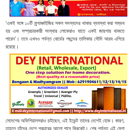
'‌একই সঙ্গে ১০টি ফ্র্যাঞ্চাইজির সকল সদস্যদের থাকার ব্যবস্থা করা সম্ভব
হয় এবং সম্প্রচারকারী সংস্থার লোকেরাও যাতে একই জায়গায় থাকতে
পারেন’। তবে এখনও পর্যন্ত বোর্ডের পছন্দের তালিকায় সৌদি আরব এগিয়ে
রয়েছে।
সেদেশের অফিশিয়ালসরাও চাইছেন, এই ইভেন্ট তাদের দেশেই হোক। কারণ,
তাহলে তাঁদের দেশে প্রচারের আলো পাবে ক্রিকেট। শেষ পর্যন্ত এই মেগা