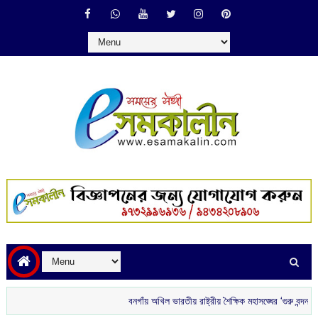
বনগাঁয় অখিল ভারতীয় রাষ্ট্রীয় শৈক্ষিক মহাসঙ্ঘের ‘গুরু বন্দন’
রাতে ব