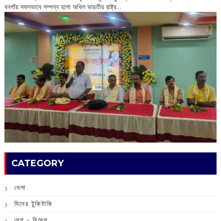
বনগাঁয় সফলভাবে সম্পন্ন হলো অখিল ভারতীয় রাষ্ট্র...
CATEGORY
খেলা
দিনের টুকিটাকি
দেশ - বিদেশ