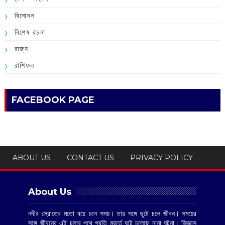
বিনোদন
বিশেষ রচনা
রাজ্য
রাশিফল
FACEBOOK PAGE
ABOUT US
CONTACT US
PRIVACY POLICY
About Us
নদীর স্রোতের মতো বয়ে চলে সময়। তার সঙ্গে ছুটে চলে জীবন। সময়ের
সঙ্গে জীবনের এই চলার পথে প্রতি মুহূর্তে ঘটে চলেছে নানা ঘটনা। জিজ্ঞাসু