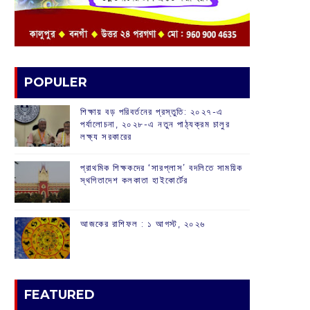
POPULER
শিক্ষায় বড় পরিবর্তনের প্রস্তুতি: ২০২৭-এ
পর্যালোচনা, ২০২৮-এ নতুন পাঠ্যক্রম চালুর
লক্ষ্য সরকারের
প্রাথমিক শিক্ষকদের ‘সারপ্লাস’ বদলিতে সাময়িক
স্থগিতাদেশ কলকাতা হাইকোর্টের
আজকের রাশিফল :‌ ‌‌১ আগস্ট, ২০২৬
FEATURED