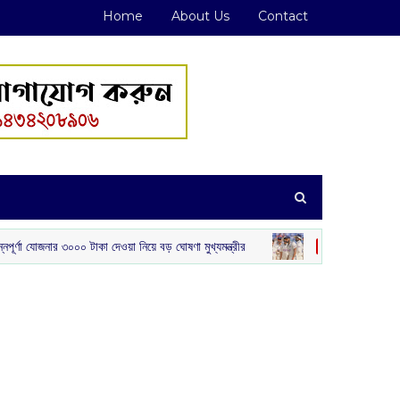
Home
About Us
Contact
টাকা দেওয়া নিয়ে বড় ঘোষণা মুখ্যমন্ত্রীর
শ্রীলঙ্কাকে হারাতে বিশেষ স্ট্র্য
খেলা