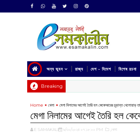
অন্য ভুবন
রাজ্য
দেশ - বিদেশ
বিশেষ রচনা
Breaking
Home
খেলা
মেগা নিলামের আগেই তৈরি হল কেকেআরের চূড়ান্ত খেলোয়াড় ত
মেগা নিলামের আগেই তৈরি হল কেক
E SAMAKALIN
৯/৩০/২০২৪ ০৭:১৮:০০ PM
,খেলা