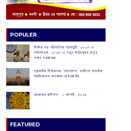
POPULER
শিক্ষায় বড় পরিবর্তনের প্রস্তুতি: ২০২৭-এ
পর্যালোচনা, ২০২৮-এ নতুন পাঠ্যক্রম চালুর
লক্ষ্য সরকারের
প্রাথমিক শিক্ষকদের ‘সারপ্লাস’ বদলিতে সাময়িক
স্থগিতাদেশ কলকাতা হাইকোর্টের
আজকের রাশিফল :‌ ‌‌১ আগস্ট, ২০২৬
FEATURED