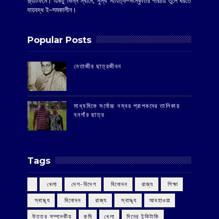
প্ল্যাটফর্মে। একটু ভিন্ন স্বাদে, সুস্থ সাহিত্য–সংস্কৃতির পরিচয় তুলে ধরতে
দায়বদ্ধ ই–সমকালীন।
Popular Posts
‌নেতাজীর ছাত্রজীবন
মাধ্যমিকে সর্বোচ্চ নম্বর প্রাপকদের তালিকায়
বনগাঁর ছাত্র
Tags
‌ খেলা
‌ দেশ-বিদেশ
‌ বিনোদন
‌ রাজ্য
‌ শিক্ষা
‌ স্বাস্থ্য
‌ বিনোদন
‌ রাজ্য
‌ স্বাস্থ্য
আবহাওয়া
উত্তর সম্পাদকীয়
কৃষি
খেলা
দিনের টুকিটাকি