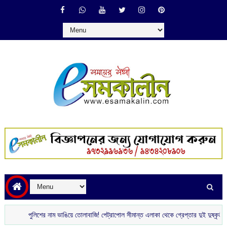
পুলিশের নাম ভাঙিয়ে তোলাবাজি! পেট্রাপোল সীমান্ত এলাকা থেকে গ্রেপ্তার দুই দুষ্কৃতী
টিভি