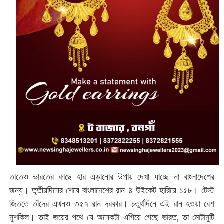
তাতেও ভারতের কাছে হার এড়ানোর উপায় দেখা যাচ্ছে না বাংলাদেশের
জন্য। তৃতীয়দিনের শেষে বাংলাদেশের রান ৪ উইকেট হারিয়ে ১৫৮। টেস্ট
জিততে তাঁদের এখনও ৩৫৭ রান দরকার। চতুর্থদিনে এই রান হওয়া বেশ
মুশকিল। তাই জয়ের পথে যে অনেকটা এগিয়ে গেছে ভারত, তা মোটামুটি