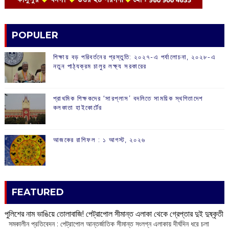
POPULER
শিক্ষায় বড় পরিবর্তনের প্রস্তুতি: ২০২৭-এ পর্যালোচনা, ২০২৮-এ
নতুন পাঠ্যক্রম চালুর লক্ষ্য সরকারের
প্রাথমিক শিক্ষকদের ‘সারপ্লাস’ বদলিতে সাময়িক স্থগিতাদেশ
কলকাতা হাইকোর্টের
আজকের রাশিফল :‌ ‌‌১ আগস্ট, ২০২৬
FEATURED
পুলিশের নাম ভাঙিয়ে তোলাবাজি! পেট্রাপোল সীমান্ত এলাকা থেকে গ্রেপ্তার দুই দুষ্কৃতী
সমকালীন প্রতিবেদন : পেট্রাপোল আন্তর্জাতিক সীমান্ত সংলগ্ন এলাকায় দীর্ঘদিন ধরে চলা