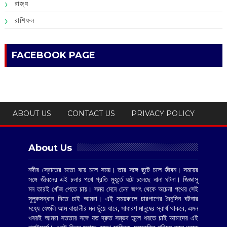
রাজ্য
রাশিফল
FACEBOOK PAGE
ABOUT US
CONTACT US
PRIVACY POLICY
About Us
নদীর স্রোতের মতো বয়ে চলে সময়। তার সঙ্গে ছুটে চলে জীবন। সময়ের
সঙ্গে জীবনের এই চলার পথে প্রতি মুহূর্তে ঘটে চলেছে নানা ঘটনা। জিজ্ঞাসু
মন তারই খোঁজ পেতে চায়। সময় মেনে চেনা জগৎ থেকে অচেনা পথের সেই
সুলুকসন্ধান দিতে চাই আমরা। এই সময়কালে চারপাশের দৈনন্দিন ঘটনার
মধ্যে যেগুলি আম বাঙালীর মন ছুঁয়ে যাবে, সাধারণ মানুষের স্বার্থ থাকবে, এমন
খবরই আমরা সততার সঙ্গে যত দ্রুত সম্ভব তুলে ধরতে চাই আমাদের এই