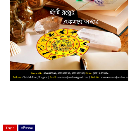
Tags
রাশিফল#