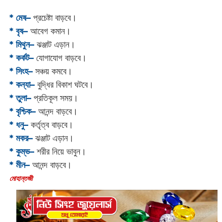
* মেষ–
প্রচেষ্টা বাড়বে।
* বৃষ–
আবেগ কমান।
* মিথুন–
ঝঞ্জাট এড়ান।
* কর্কট–
যোগাযোগ বাড়বে।
* সিংহ–
সঞ্চয় কমবে।
* কন্যা–
বুদ্ধির বিকাশ ঘটবে।
* তুলা–
প্রতিকূল সময়।
* বৃশ্চিক–
আনন্দ বাড়বে।
* ধনু–
কর্তৃত্ব বাড়বে।
* মকর–
ঝঞ্জাট এড়ান।‌
* কুম্ভ–
শরীর নিয়ে ভাবুন।
* মীন–
আনন্দ বাড়বে।
‌মোহান্তজী‌‌‌‌‌‌‌‌‌‌‌‌‌‌‌‌‌