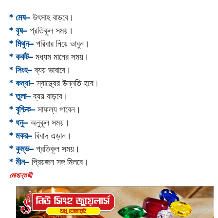
* মেষ–
উৎসাহ বাড়বে।
* বৃষ–
প্রতিকূল সময়।
* মিথুন–
পরিবার নিয়ে ভাবুন।
* কর্কট–
মধ্যম মানের সময়।
* সিংহ–
ব্যয় ভাবাবে।
* কন্যা–
স্বাস্থ্যের উন্নতি হবে।
* তুলা–
ব্যয় বাড়বে।
* বৃশ্চিক–
সাফল্য পাবেন।
* ধনু–
অনুকূল সময়।
* মকর–
বিবাদ এড়ান।‌
* কুম্ভ–
প্রতিকূল সময়।
* মীন–
প্রিয়জন সঙ্গ মিলবে।
‌মোহান্তজী‌‌‌‌‌‌‌‌‌‌‌‌‌‌‌‌‌