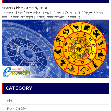
আজকের রাশিফল :‌ ‌‌৬ আগস্ট, ২০২৬
‌ আজকের রাশিফল * মেষ– মিথ্যার আশ্রয়। * বৃষ– অতিরিক্ত আয়। * মিথুন– চিকিৎসায়
লাভ। * কর্কট– রাগ বাড়বে। * সিংহ– ক্ষতির আশঙ্কা। * কন্যা– চু...
CATEGORY
খেলা
দিনের টুকিটাকি