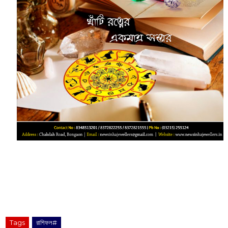
Tags
রাশিফল#