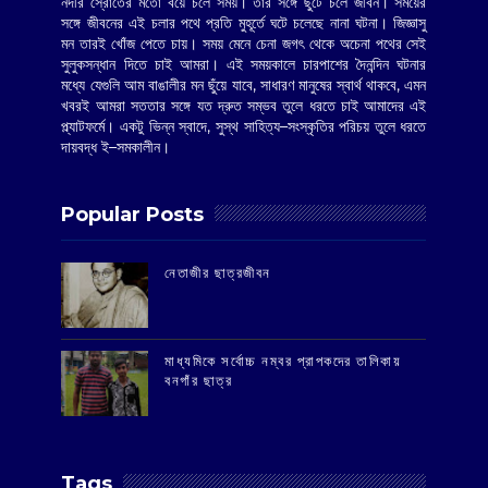
নদীর স্রোতের মতো বয়ে চলে সময়। তার সঙ্গে ছুটে চলে জীবন। সময়ের
সঙ্গে জীবনের এই চলার পথে প্রতি মুহূর্তে ঘটে চলেছে নানা ঘটনা। জিজ্ঞাসু
মন তারই খোঁজ পেতে চায়। সময় মেনে চেনা জগৎ থেকে অচেনা পথের সেই
সুলুকসন্ধান দিতে চাই আমরা। এই সময়কালে চারপাশের দৈনন্দিন ঘটনার
মধ্যে যেগুলি আম বাঙালীর মন ছুঁয়ে যাবে, সাধারণ মানুষের স্বার্থ থাকবে, এমন
খবরই আমরা সততার সঙ্গে যত দ্রুত সম্ভব তুলে ধরতে চাই আমাদের এই
প্ল্যাটফর্মে। একটু ভিন্ন স্বাদে, সুস্থ সাহিত্য–সংস্কৃতির পরিচয় তুলে ধরতে
দায়বদ্ধ ই–সমকালীন।
Popular Posts
‌নেতাজীর ছাত্রজীবন
মাধ্যমিকে সর্বোচ্চ নম্বর প্রাপকদের তালিকায়
বনগাঁর ছাত্র
Tags