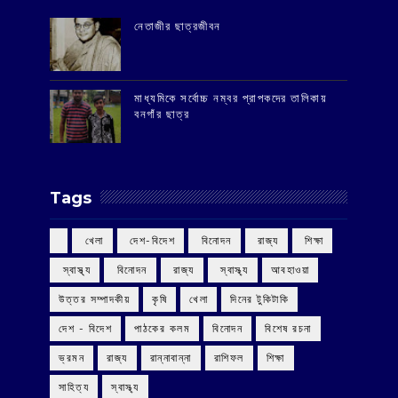
‌নেতাজীর ছাত্রজীবন
মাধ্যমিকে সর্বোচ্চ নম্বর প্রাপকদের তালিকায়
বনগাঁর ছাত্র
Tags
‌ খেলা
‌ দেশ-বিদেশ
‌ বিনোদন
‌ রাজ্য
‌ শিক্ষা
‌ স্বাস্থ্য
‌ বিনোদন
‌ রাজ্য
‌ স্বাস্থ্য
আবহাওয়া
উত্তর সম্পাদকীয়
কৃষি
খেলা
দিনের টুকিটাকি
দেশ - বিদেশ
পাঠকের কলম
বিনোদন
বিশেষ রচনা
ভ্রমন
রাজ্য
রান্নাবান্না
রাশিফল
শিক্ষা
সাহিত্য
স্বাস্থ্য