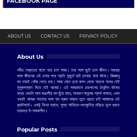
FACEBOOK PAGE
ABOUT US
CONTACT US
PRIVACY POLICY
About Us
নদীর স্রোতের মতো বয়ে চলে সময়। তার সঙ্গে ছুটে চলে জীবন। সময়ের
সঙ্গে জীবনের এই চলার পথে প্রতি মুহূর্তে ঘটে চলেছে নানা ঘটনা। জিজ্ঞাসু
মন তারই খোঁজ পেতে চায়। সময় মেনে চেনা জগৎ থেকে অচেনা পথের সেই
সুলুকসন্ধান দিতে চাই আমরা। এই সময়কালে চারপাশের দৈনন্দিন ঘটনার
মধ্যে যেগুলি আম বাঙালীর মন ছুঁয়ে যাবে, সাধারণ মানুষের স্বার্থ থাকবে, এমন
খবরই আমরা সততার সঙ্গে যত দ্রুত সম্ভব তুলে ধরতে চাই আমাদের এই
প্ল্যাটফর্মে। একটু ভিন্ন স্বাদে, সুস্থ সাহিত্য–সংস্কৃতির পরিচয় তুলে ধরতে
দায়বদ্ধ ই–সমকালীন।
Popular Posts