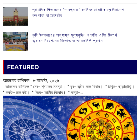
প্রাথমিক শিক্ষকদের ‘সারপ্লাস’ বদলিতে সাময়িক স্থগিতাদেশ
কলকাতা হাইকোর্টের
কৃষি উপকরণের অন্যায্য মূল্যবৃদ্ধি: বনগাঁয় এগ্রি ডিলার্স
অ্যাসোসিয়েশনের বিক্ষোভ ও স্মারকলিপি প্রদান
FEATURED
আজকের রাশিফল :‌ ‌‌৮ আগস্ট, ২০২৬
‌ আজকের রাশিফল * মেষ– শ্বাসের সমস্যা। * বৃষ– স্ত্রীর সঙ্গে বিবাদ। * মিথুন– ছাড়াছাড়ি।
* কর্কট– মনে কষ্ট। * সিংহ– আত্মীয় বিরোধ। * কন্যা–...