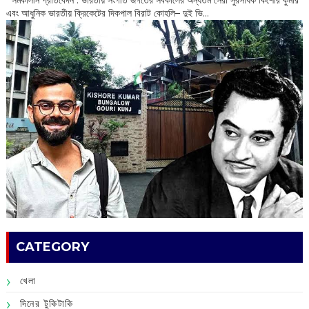
‌ সমকালীন প্রতিবেদন : ভারতীয় সংগীত জগতের সর্বকালের অন্যতম সেরা সুরসাধক কিশোর কুমার
এবং আধুনিক ভারতীয় ক্রিকেটের দিকপাল বিরাট কোহলি– ‌দুই ভি...
CATEGORY
খেলা
দিনের টুকিটাকি