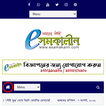
 কুঞ্জ’ থেকে বিরাট কোহলির রেস্তোরাঁ
আজকের রাশিফল :‌ ‌‌৭ আগস্ট, ২০২৬
অন্নপূর্ণা 