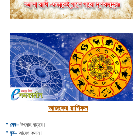
আজকের রাশিফল
* মেষ–
উৎসাহ বাড়বে।
* বৃষ–
আবেগ কমান।