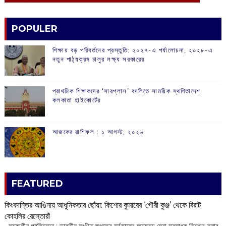
POPULER
শিক্ষায় বড় পরিবর্তনের প্রস্তুতি: ২০২৭-এ পর্যালোচনা, ২০২৮-এ
নতুন পাঠ্যক্রম চালুর লক্ষ্য সরকারের
প্রাথমিক শিক্ষকদের ‘সারপ্লাস’ বদলিতে সাময়িক স্থগিতাদেশ
কলকাতা হাইকোর্টের
আজকের রাশিফল :‌ ‌‌১ আগস্ট, ২০২৬
FEATURED
কিংবদন্তির আঙিনায় আধুনিকতার ছোঁয়া: কিশোর কুমারের ‘গৌরী কুঞ্জ’ থেকে বিরাট
কোহলির রেস্তোরাঁ