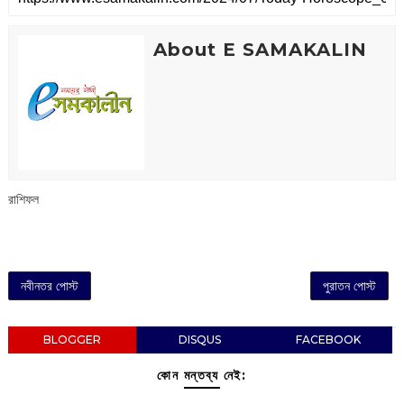
About E SAMAKALIN
রাশিফল
নবীনতর পোস্ট
পুরাতন পোস্ট
BLOGGER
DISQUS
FACEBOOK
কোন মন্তব্য নেই: