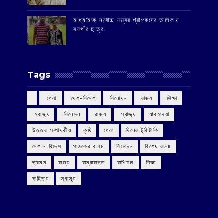
মাধ্যমিকে সর্বোচ্চ নম্বর প্রাপকদের তালিকায়
বনগাঁর ছাত্র
Tags
‌ খেলা
‌ দেশ-বিদেশ
‌ বিনোদন
‌ রাজ্য
‌ শিক্ষা
‌ স্বাস্থ্য
‌ বিনোদন
‌ রাজ্য
‌ স্বাস্থ্য
আবহাওয়া
উত্তর সম্পাদকীয়
কৃষি
খেলা
দিনের টুকিটাকি
দেশ - বিদেশ
পাঠকের কলম
বিনোদন
বিশেষ রচনা
ভ্রমন
রাজ্য
রান্নাবান্না
রাশিফল
শিক্ষা
সাহিত্য
স্বাস্থ্য