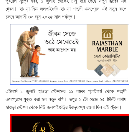
পূর্বরেল সূত্রে খবর, ১ জুলাই থেকেই চালু হয়ে গেছে নতুন রূপের এই
ট্রেন। হাওড়া-নিউ জলপাইগুড়ি-হাওড়া শতাব্দী এক্সপ্রেস এই নতুন রূপে
চলবে আগামী ৩০ জুন ২০২৫ সাল পর্যন্ত।
এইমর্মে ১ জুলাই হাওড়া স্টেশনের ১১ নম্বর প্লাটফর্ম থেকে শতাব্দী
এক্সপ্রেসে যুক্ত করা হল নতুন বগি। দুপুর ২ টো বেজে ২৫ মিনিট নাগাদ
হাওড়া স্টেশন থেকে নিউ জলপাইগুড়ির উদ্দ্যেশ্যে রওনা দিল এই ট্রেন।