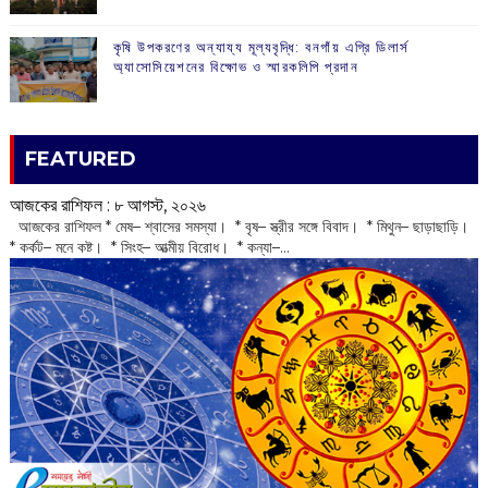
কৃষি উপকরণের অন্যায্য মূল্যবৃদ্ধি: বনগাঁয় এগ্রি ডিলার্স
অ্যাসোসিয়েশনের বিক্ষোভ ও স্মারকলিপি প্রদান
FEATURED
আজকের রাশিফল :‌ ‌‌৮ আগস্ট, ২০২৬
‌ আজকের রাশিফল * মেষ– শ্বাসের সমস্যা। * বৃষ– স্ত্রীর সঙ্গে বিবাদ। * মিথুন– ছাড়াছাড়ি।
* কর্কট– মনে কষ্ট। * সিংহ– আত্মীয় বিরোধ। * কন্যা–...