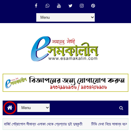
াপোল সীমান্ত এলাকা থেকে গ্রেপ্তার দুই দুষ্কৃতী
টিভি দেখা নিয়ে সামান্য বচসা, তিন দিন প