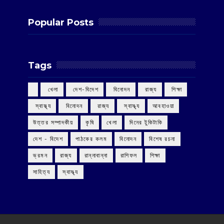
Popular Posts
Tags
‌ খেলা
‌ দেশ-বিদেশ
‌ বিনোদন
‌ রাজ্য
‌ শিক্ষা
‌ স্বাস্থ্য
‌ বিনোদন
‌ রাজ্য
‌ স্বাস্থ্য
আবহাওয়া
উত্তর সম্পাদকীয়
কৃষি
খেলা
দিনের টুকিটাকি
দেশ - বিদেশ
পাঠকের কলম
বিনোদন
বিশেষ রচনা
ভ্রমন
রাজ্য
রান্নাবান্না
রাশিফল
শিক্ষা
সাহিত্য
স্বাস্থ্য