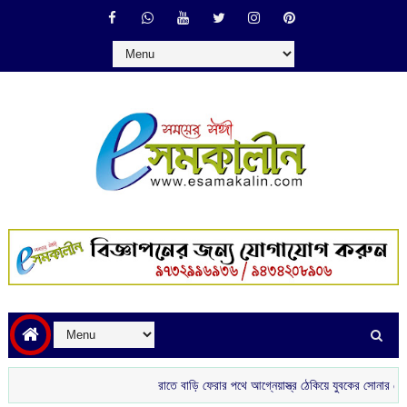
রাতে বাড়ি ফেরার পথে আগ্নেয়াস্ত্র ঠেকিয়ে যুবকের সোনার চেন ছিনতাই