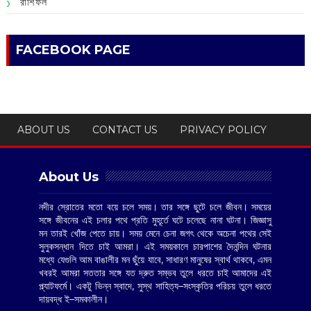
রাশিফল
FACEBOOK PAGE
ABOUT US
CONTACT US
PRIVACY POLICY
About Us
নদীর স্রোতের মতো বয়ে চলে সময়। তার সঙ্গে ছুটে চলে জীবন। সময়ের
সঙ্গে জীবনের এই চলার পথে প্রতি মুহূর্তে ঘটে চলেছে নানা ঘটনা। জিজ্ঞাসু
মন তারই খোঁজ পেতে চায়। সময় মেনে চেনা জগৎ থেকে অচেনা পথের সেই
সুলুকসন্ধান দিতে চাই আমরা। এই সময়কালে চারপাশের দৈনন্দিন ঘটনার
মধ্যে যেগুলি আম বাঙালীর মন ছুঁয়ে যাবে, সাধারণ মানুষের স্বার্থ থাকবে, এমন
খবরই আমরা সততার সঙ্গে যত দ্রুত সম্ভব তুলে ধরতে চাই আমাদের এই
প্ল্যাটফর্মে। একটু ভিন্ন স্বাদে, সুস্থ সাহিত্য–সংস্কৃতির পরিচয় তুলে ধরতে
দায়বদ্ধ ই–সমকালীন।