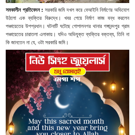
সমকালীন প্রতিবেদন :
‌সরকারি জমি দখল করে বেআইনি নির্মাণের অভিযোগ
উঠলো এক ব্যক্তির বিরুদ্ধে। খবর পেয়ে নির্মাণ কাজ বন্ধ করলেন
পঞ্চায়েতের উপপ্রধান। ঘটনাটি ঘটেছে গোপালনগর থানার গঙ্গানন্দপুর গ্রাম
পঞ্চায়েতের চারাতলা এলাকায়। যদিও অভিযুক্ত ব্যক্তির বক্তব্য, তিনি না
কি জানতেন না যে, ওটা সরকারি জমি।