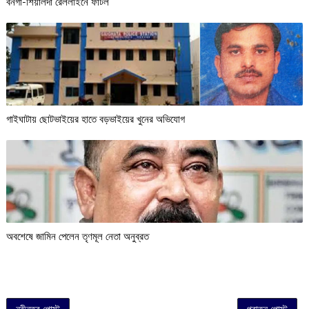
বনগাঁ-শিয়ালদা রেললাইনে ফাটল
গাইঘাটায় ছোটভাইয়ের হাতে বড়ভাইয়ের খুনের অভিযোগ
অবশেষে জামিন পেলেন তৃণমূল নেতা অনুব্রত
নবীনতর পোস্ট
পুরাতন পোস্ট