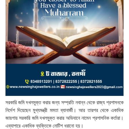
সরকারি জমি দখলমুক্ত করার জন্য সম্প্রতি নবান্ন থেকে রাজ্য প্রশাসনকে
নির্দেশ দিয়েছেন মুখ্যমন্ত্রী মমতা ব্যানার্জী। আর তারপর থেকে একাধিক
জায়গায় সরকারি জমি দখলমুক্ত করার অভিযানে নামেন প্রশাসনিক কর্তারা।
এব্যাপারে একাধিক ব্যক্তিকে নোটিশ ধরানো হয়।