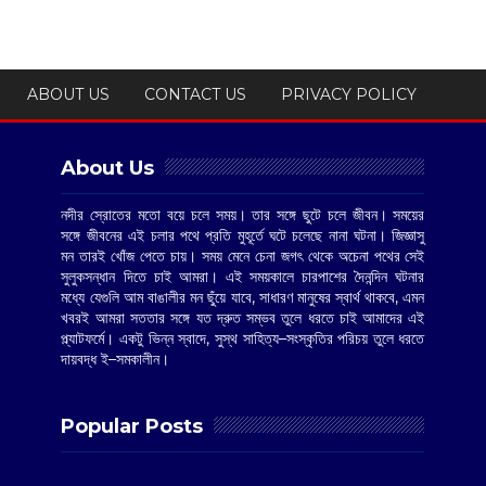
ABOUT US
CONTACT US
PRIVACY POLICY
About Us
নদীর স্রোতের মতো বয়ে চলে সময়। তার সঙ্গে ছুটে চলে জীবন। সময়ের
সঙ্গে জীবনের এই চলার পথে প্রতি মুহূর্তে ঘটে চলেছে নানা ঘটনা। জিজ্ঞাসু
মন তারই খোঁজ পেতে চায়। সময় মেনে চেনা জগৎ থেকে অচেনা পথের সেই
সুলুকসন্ধান দিতে চাই আমরা। এই সময়কালে চারপাশের দৈনন্দিন ঘটনার
মধ্যে যেগুলি আম বাঙালীর মন ছুঁয়ে যাবে, সাধারণ মানুষের স্বার্থ থাকবে, এমন
খবরই আমরা সততার সঙ্গে যত দ্রুত সম্ভব তুলে ধরতে চাই আমাদের এই
প্ল্যাটফর্মে। একটু ভিন্ন স্বাদে, সুস্থ সাহিত্য–সংস্কৃতির পরিচয় তুলে ধরতে
দায়বদ্ধ ই–সমকালীন।
Popular Posts