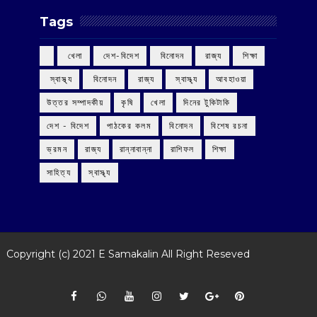
Tags
‌ খেলা
‌ দেশ-বিদেশ
‌ বিনোদন
‌ রাজ্য
‌ শিক্ষা
‌ স্বাস্থ্য
‌ বিনোদন
‌ রাজ্য
‌ স্বাস্থ্য
আবহাওয়া
উত্তর সম্পাদকীয়
কৃষি
খেলা
দিনের টুকিটাকি
দেশ - বিদেশ
পাঠকের কলম
বিনোদন
বিশেষ রচনা
ভ্রমন
রাজ্য
রান্নাবান্না
রাশিফল
শিক্ষা
সাহিত্য
স্বাস্থ্য
Copyright (c) 2021
E Samakalin
All Right Reseved