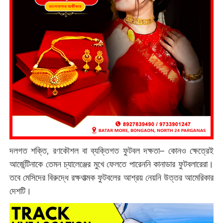
দলগত শক্তি, রণকৌশল বা ব্যক্তিগত ফুটবল দক্ষতা– কোনও ক্ষেত্রেই
আর্জেন্টিনাকে তেমন চ্যালেঞ্জের মুখে ফেলতে পারেননি কানাডার ফুটবলারেরা।
তবে মেসিদের বিরুদ্ধে রক্ষণাত্মক ফুটবলের আশ্রয় নেয়নি উত্তর আমেরিকার
দেশটি।