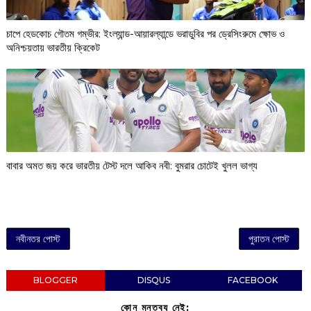
চাপে হেডকোচ গৌতম গম্ভীর: ইংল্যান্ড-আয়ারল্যান্ডে ভরাডুবির পর ড্রেসিংরুমে ক্ষোভ ও
অনিশ্চয়তায় ভারতীয় ক্রিকেট
বাবার অমত জয় করে ভারতীয় টেস্ট দলে আকিব নবী: বুমরার চোটেই খুলল ভাগ্য
নবীনতর পোস্ট
পুরাতন পোস্ট
BLOGGER
DISQUS
FACEBOOK
কোন মন্তব্য নেই: