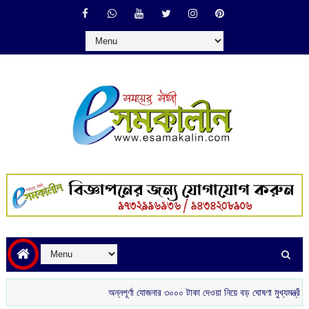
অন্নপূর্ণা যোজনার ৩০০০ টাকা দেওয়া নিয়ে বড় ঘোষণা মুখ্যমন্ত্রীর
শ্রীলঙ্