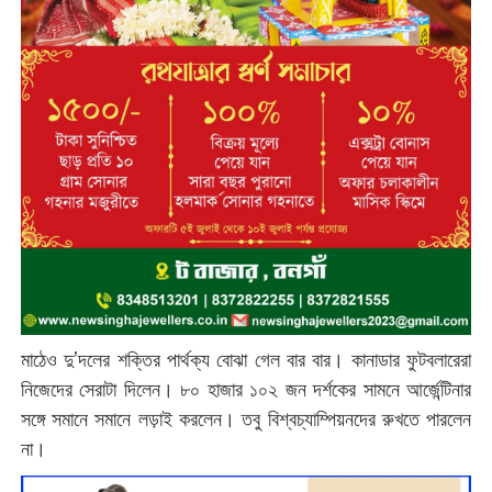
মাঠেও দু’দলের শক্তির পার্থক্য বোঝা গেল বার বার। কানাডার ফুটবলারেরা
নিজেদের সেরাটা দিলেন। ৮০ হাজার ১০২ জন দর্শকের সামনে আর্জেন্টিনার
সঙ্গে সমানে সমানে লড়াই করলেন। তবু বিশ্বচ্যাম্পিয়নদের রুখতে পারলেন
না।