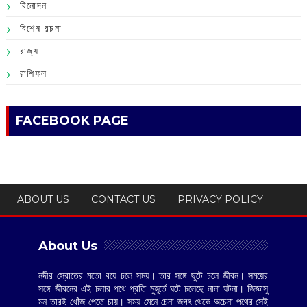
বিনোদন
বিশেষ রচনা
রাজ্য
রাশিফল
FACEBOOK PAGE
ABOUT US
CONTACT US
PRIVACY POLICY
About Us
নদীর স্রোতের মতো বয়ে চলে সময়। তার সঙ্গে ছুটে চলে জীবন। সময়ের
সঙ্গে জীবনের এই চলার পথে প্রতি মুহূর্তে ঘটে চলেছে নানা ঘটনা। জিজ্ঞাসু
মন তারই খোঁজ পেতে চায়। সময় মেনে চেনা জগৎ থেকে অচেনা পথের সেই