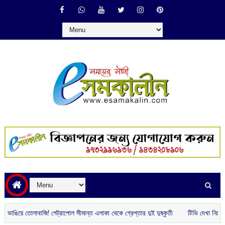
াঙিয়ে তোলাবাজি! পেট্রাপোল সীমান্ত এলাকা থেকে গ্রেপ্তার দুই দুষ্কৃতী
টিভি দেখা নিয়ে সামা