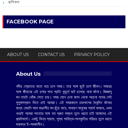
রাশিফল
FACEBOOK PAGE
ABOUT US
CONTACT US
PRIVACY POLICY
About Us
নদীর স্রোতের মতো বয়ে চলে সময়। তার সঙ্গে ছুটে চলে জীবন। সময়ের
সঙ্গে জীবনের এই চলার পথে প্রতি মুহূর্তে ঘটে চলেছে নানা ঘটনা। জিজ্ঞাসু
মন তারই খোঁজ পেতে চায়। সময় মেনে চেনা জগৎ থেকে অচেনা পথের সেই
সুলুকসন্ধান দিতে চাই আমরা। এই সময়কালে চারপাশের দৈনন্দিন ঘটনার
মধ্যে যেগুলি আম বাঙালীর মন ছুঁয়ে যাবে, সাধারণ মানুষের স্বার্থ থাকবে, এমন
খবরই আমরা সততার সঙ্গে যত দ্রুত সম্ভব তুলে ধরতে চাই আমাদের এই
প্ল্যাটফর্মে। একটু ভিন্ন স্বাদে, সুস্থ সাহিত্য–সংস্কৃতির পরিচয় তুলে ধরতে
দায়বদ্ধ ই–সমকালীন।