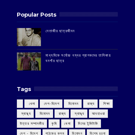
Popular Posts
‌নেতাজীর ছাত্রজীবন
মাধ্যমিকে সর্বোচ্চ নম্বর প্রাপকদের তালিকায়
বনগাঁর ছাত্র
Tags
‌ খেলা
‌ দেশ-বিদেশ
‌ বিনোদন
‌ রাজ্য
‌ শিক্ষা
‌ স্বাস্থ্য
‌ বিনোদন
‌ রাজ্য
‌ স্বাস্থ্য
আবহাওয়া
উত্তর সম্পাদকীয়
কৃষি
খেলা
দিনের টুকিটাকি
দেশ - বিদেশ
পাঠকের কলম
বিনোদন
বিশেষ রচনা