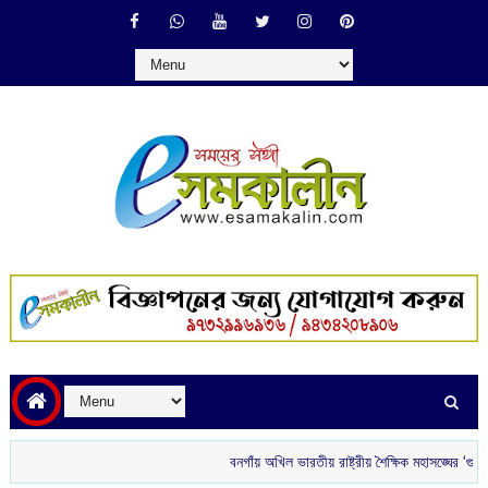
বনগাঁয় অখিল ভারতীয় রাষ্ট্রীয় শৈক্ষিক মহাসঙ্ঘের ‘গুরু বন্দন’