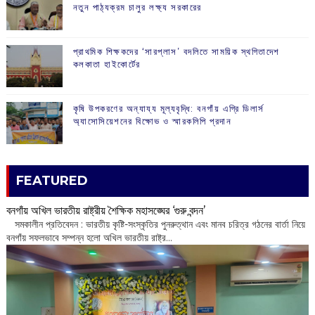
নতুন পাঠ্যক্রম চালুর লক্ষ্য সরকারের
প্রাথমিক শিক্ষকদের ‘সারপ্লাস’ বদলিতে সাময়িক স্থগিতাদেশ
কলকাতা হাইকোর্টের
কৃষি উপকরণের অন্যায্য মূল্যবৃদ্ধি: বনগাঁয় এগ্রি ডিলার্স
অ্যাসোসিয়েশনের বিক্ষোভ ও স্মারকলিপি প্রদান
FEATURED
বনগাঁয় অখিল ভারতীয় রাষ্ট্রীয় শৈক্ষিক মহাসঙ্ঘের ‘গুরু বন্দন’
​ সমকালীন প্রতিবেদন : ভারতীয় কৃষ্টি-সংস্কৃতির পুনরুত্থান এবং মানব চরিত্র গঠনের বার্তা নিয়ে
বনগাঁয় সফলভাবে সম্পন্ন হলো অখিল ভারতীয় রাষ্ট্র...