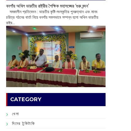
বনগাঁয় অখিল ভারতীয় রাষ্ট্রীয় শৈক্ষিক মহাসঙ্ঘের ‘গুরু বন্দন’
​ সমকালীন প্রতিবেদন : ভারতীয় কৃষ্টি-সংস্কৃতির পুনরুত্থান এবং মানব
চরিত্র গঠনের বার্তা নিয়ে বনগাঁয় সফলভাবে সম্পন্ন হলো অখিল ভারতীয়
রাষ্ট্র...
CATEGORY
খেলা
দিনের টুকিটাকি