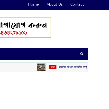
Home
About Us
Contact
বনগাঁয় অখিল ভারতীয় রাষ্ট্রীয় শৈক্ষিক মহাসঙ্ঘের ‘গুরু বন্দন’
‌ রাজ্য