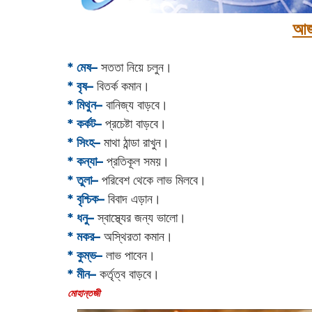
আজ
* মেষ–
সততা নিয়ে চলুন।
* বৃষ–
বিতর্ক কমান।
* মিথুন–
বানিজ্য বাড়বে।
* কর্কট–
প্রচেষ্টা বাড়বে।
* সিংহ–
মাথা ঠান্ডা রাখুন।
* কন্যা–
প্রতিকূল সময়।
* তুলা–
পরিবেশ থেকে লাভ মিলবে।
* বৃশ্চিক–
বিবাদ এড়ান।
* ধনু–
স্বাস্থ্যের জন্য ভালো।
* মকর–
অস্থিরতা কমান।‌
* কুম্ভ–
লাভ পাবেন।
* মীন–
কর্তৃত্ব বাড়বে।
‌মোহান্তজী‌‌‌‌‌‌‌‌‌‌‌‌‌‌‌‌‌