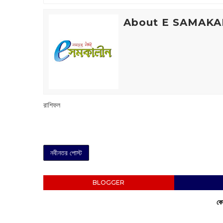
About E SAMAKA
রাশিফল
নবীনতর পোস্ট
BLOGGER
কো