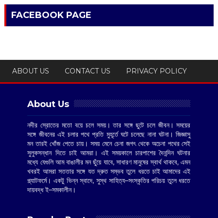
FACEBOOK PAGE
ABOUT US
CONTACT US
PRIVACY POLICY
About Us
নদীর স্রোতের মতো বয়ে চলে সময়। তার সঙ্গে ছুটে চলে জীবন। সময়ের
সঙ্গে জীবনের এই চলার পথে প্রতি মুহূর্তে ঘটে চলেছে নানা ঘটনা। জিজ্ঞাসু
মন তারই খোঁজ পেতে চায়। সময় মেনে চেনা জগৎ থেকে অচেনা পথের সেই
সুলুকসন্ধান দিতে চাই আমরা। এই সময়কালে চারপাশের দৈনন্দিন ঘটনার
মধ্যে যেগুলি আম বাঙালীর মন ছুঁয়ে যাবে, সাধারণ মানুষের স্বার্থ থাকবে, এমন
খবরই আমরা সততার সঙ্গে যত দ্রুত সম্ভব তুলে ধরতে চাই আমাদের এই
প্ল্যাটফর্মে। একটু ভিন্ন স্বাদে, সুস্থ সাহিত্য–সংস্কৃতির পরিচয় তুলে ধরতে
দায়বদ্ধ ই–সমকালীন।