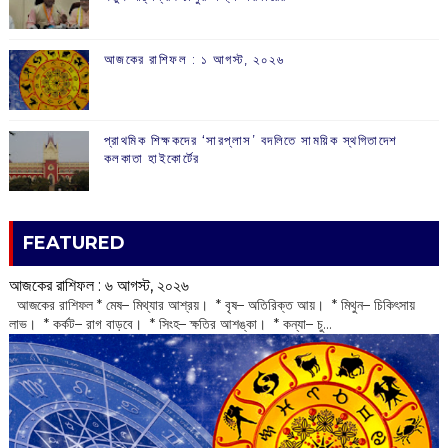
আজকের রাশিফল :‌ ‌‌১ আগস্ট, ২০২৬
প্রাথমিক শিক্ষকদের ‘সারপ্লাস’ বদলিতে সাময়িক স্থগিতাদেশ
কলকাতা হাইকোর্টের
FEATURED
আজকের রাশিফল :‌ ‌‌৬ আগস্ট, ২০২৬
‌ আজকের রাশিফল * মেষ– মিথ্যার আশ্রয়। * বৃষ– অতিরিক্ত আয়। * মিথুন– চিকিৎসায়
লাভ। * কর্কট– রাগ বাড়বে। * সিংহ– ক্ষতির আশঙ্কা। * কন্যা– চু...