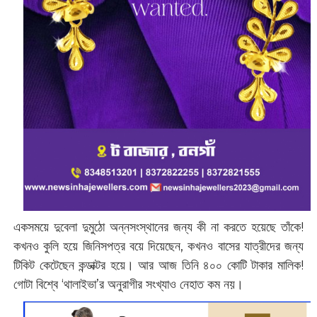
একসময়ে দুবেলা দুমুঠো অন্নসংস্থানের জন্য কী না করতে হয়েছে তাঁকে!
কখনও কুলি হয়ে জিনিসপত্র বয়ে দিয়েছেন, কখনও বাসের যাত্রীদের জন্য
টিকিট কেটেছেন কন্ডাক্টর হয়ে। আর আজ তিনি ৪০০ কোটি টাকার মালিক!
গোটা বিশ্বে ‘থালাইভা’র অনুরাগীর সংখ্যাও নেহাত কম নয়।