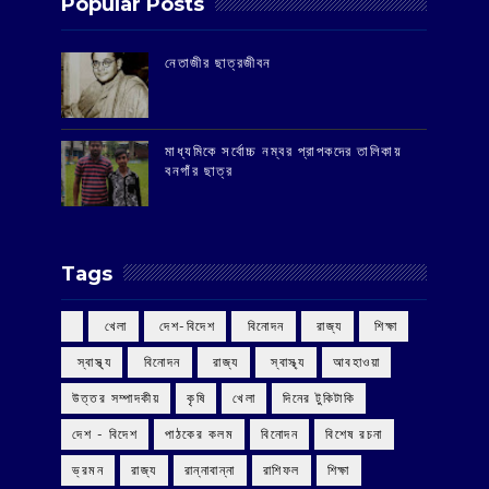
Popular Posts
‌নেতাজীর ছাত্রজীবন
মাধ্যমিকে সর্বোচ্চ নম্বর প্রাপকদের তালিকায়
বনগাঁর ছাত্র
Tags
‌ খেলা
‌ দেশ-বিদেশ
‌ বিনোদন
‌ রাজ্য
‌ শিক্ষা
‌ স্বাস্থ্য
‌ বিনোদন
‌ রাজ্য
‌ স্বাস্থ্য
আবহাওয়া
উত্তর সম্পাদকীয়
কৃষি
খেলা
দিনের টুকিটাকি
দেশ - বিদেশ
পাঠকের কলম
বিনোদন
বিশেষ রচনা
ভ্রমন
রাজ্য
রান্নাবান্না
রাশিফল
শিক্ষা