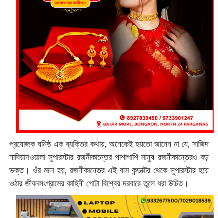
প্রযোজক ঘনিষ্ঠ এক ব্যক্তির কথায়, অনেকেই হয়তো জানেন না যে, সাজিদ
নাদিয়াদওয়ালা সুপারস্টার রজনীকান্তের পাশাপাশি মানুষ রজনীকান্তেরও বড়
ভক্ত। ওঁর মনে হয়, রজনীকান্তের এই বাস কন্ডাক্টর থেকে সুপারস্টার হয়ে
ওঠার জীবনসংগ্রামের কাহিনী গোটা বিশ্বের দরবারে তুলে ধরা উচিত।