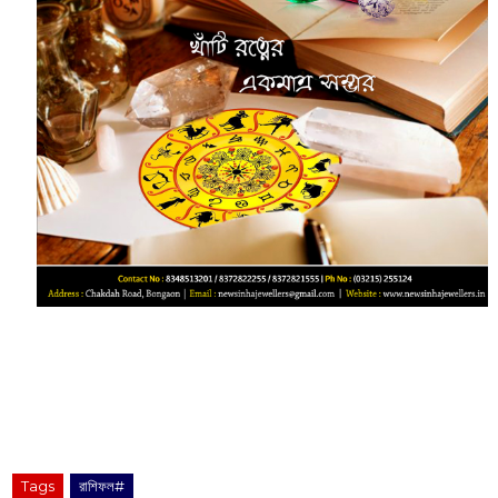
Tags
রাশিফল#