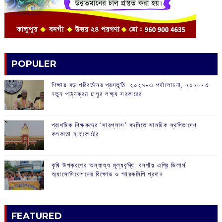
POPULER
শিক্ষায় বড় পরিবর্তনের প্রস্তুতি: ২০২৭-এ পর্যালোচনা, ২০২৮-এ
নতুন পাঠ্যক্রম চালুর লক্ষ্য সরকারের
প্রাথমিক শিক্ষকদের ‘সারপ্লাস’ বদলিতে সাময়িক স্থগিতাদেশ
কলকাতা হাইকোর্টের
কৃষি উপকরণের অন্যায্য মূল্যবৃদ্ধি: বনগাঁয় এগ্রি ডিলার্স
অ্যাসোসিয়েশনের বিক্ষোভ ও স্মারকলিপি প্রদান
FEATURED