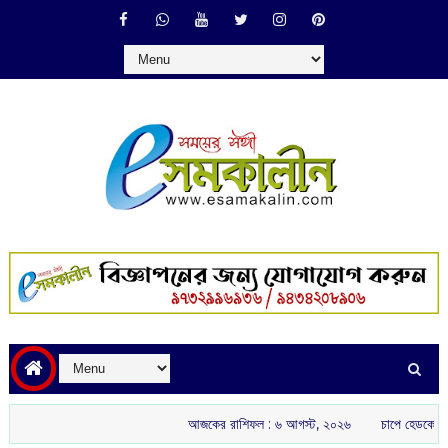
আজকের রাশিফল :‌ ‌‌৬ আগস্ট, ২০২৬
চাপে হেডকোচ গৌতম গম্ভীর: 