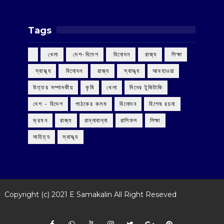
Tags
‌ খেলা
‌ দেশ-বিদেশ
‌ বিনোদন
‌ রাজ্য
‌ শিক্ষা
‌ স্বাস্থ্য
‌ বিনোদন
‌ রাজ্য
‌ স্বাস্থ্য
আবহাওয়া
উত্তর সম্পাদকীয়
কৃষি
খেলা
দিনের টুকিটাকি
দেশ - বিদেশ
পাঠকের কলম
বিনোদন
বিশেষ রচনা
ভ্রমন
রাজ্য
রান্নাবান্না
রাশিফল
শিক্ষা
সাহিত্য
স্বাস্থ্য
Copyright (c) 2021
E Samakalin
All Right Reseved