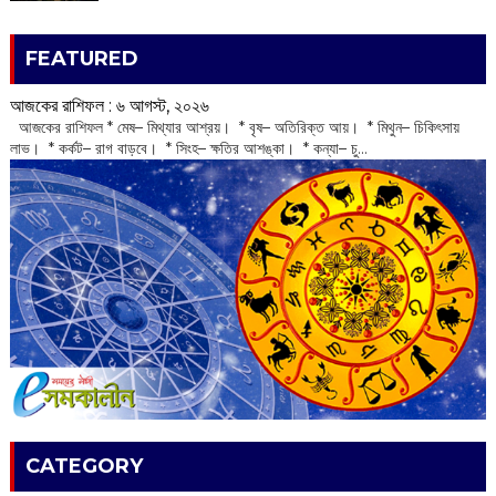
FEATURED
আজকের রাশিফল :‌ ‌‌৬ আগস্ট, ২০২৬
‌ আজকের রাশিফল * মেষ– মিথ্যার আশ্রয়। * বৃষ– অতিরিক্ত আয়। * মিথুন– চিকিৎসায়
লাভ। * কর্কট– রাগ বাড়বে। * সিংহ– ক্ষতির আশঙ্কা। * কন্যা– চু...
CATEGORY