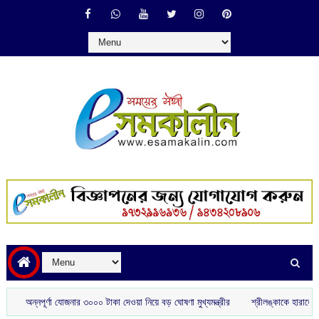
অন্নপূর্ণা যোজনার ৩০০০ টাকা দেওয়া নিয়ে বড় ঘোষণা মুখ্যমন্ত্রীর
শ্রীলঙ্কাকে হারাতে বিশেষ স্