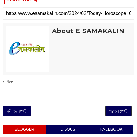
About E SAMAKALIN
রাশিফল
নবীনতর পোস্ট
পুরাতন পোস্ট
BLOGGER
DISQUS
FACEBOOK