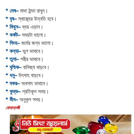
* মেষ–
মাথা ঠান্ডা রাখুন।
* বৃষ–
স্বাস্থ্যের উন্নতি হবে।
* মিথুন–
ব্যয় এড়ান।
* কর্কট–
সময়টা ভালো।
* সিংহ–
কর্মের জন্য ভালো।
* কন্যা–
ভুল ভাবাবে।
* তুলা–
শরীর ভাবাবে।
* বৃশ্চিক–
বানিজ্য বাড়বে।
* ধনু–
উৎসাহ বাড়বে।
* মকর–
অবসাদ ভাবাবে।‌
* কুম্ভ–
প্রতিকূল সময়।
* মীন–
অনুকূল সময়।
‌মোহান্তজী‌‌‌‌‌‌‌‌‌‌‌‌‌‌‌‌‌