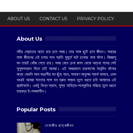
ABOUT US
CONTACT US
PRIVACY POLICY
About Us
নদীর স্রোতের মতো বয়ে চলে সময়। তার সঙ্গে ছুটে চলে জীবন। সময়ের
সঙ্গে জীবনের এই চলার পথে প্রতি মুহূর্তে ঘটে চলেছে নানা ঘটনা। জিজ্ঞাসু
মন তারই খোঁজ পেতে চায়। সময় মেনে চেনা জগৎ থেকে অচেনা পথের সেই
সুলুকসন্ধান দিতে চাই আমরা। এই সময়কালে চারপাশের দৈনন্দিন ঘটনার
মধ্যে যেগুলি আম বাঙালীর মন ছুঁয়ে যাবে, সাধারণ মানুষের স্বার্থ থাকবে, এমন
খবরই আমরা সততার সঙ্গে যত দ্রুত সম্ভব তুলে ধরতে চাই আমাদের এই
প্ল্যাটফর্মে। একটু ভিন্ন স্বাদে, সুস্থ সাহিত্য–সংস্কৃতির পরিচয় তুলে ধরতে
দায়বদ্ধ ই–সমকালীন।
Popular Posts
‌নেতাজীর ছাত্রজীবন