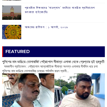
প্রাথমিক শিক্ষকদের ‘সারপ্লাস’ বদলিতে সাময়িক স্থগিতাদেশ
কলকাতা হাইকোর্টের
আজকের রাশিফল :‌ ‌‌১ আগস্ট, ২০২৬
FEATURED
পুলিশের নাম ভাঙিয়ে তোলাবাজি! পেট্রাপোল সীমান্ত এলাকা থেকে গ্রেপ্তার দুই দুষ্কৃতী
সমকালীন প্রতিবেদন : পেট্রাপোল আন্তর্জাতিক সীমান্ত সংলগ্ন এলাকায় দীর্ঘদিন ধরে চলা
পুলিশের নাম ভাঙিয়ে তোলাবাজির চক্রের পর্দাফাঁস করল স্থানী...