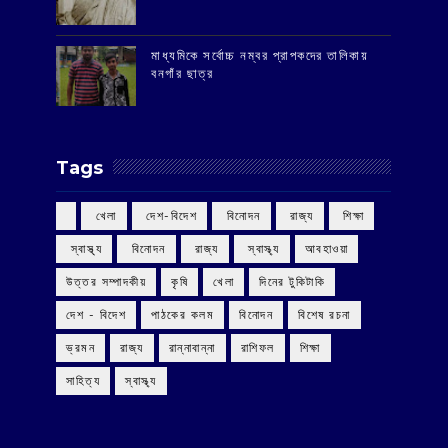
মাধ্যমিকে সর্বোচ্চ নম্বর প্রাপকদের তালিকায়
বনগাঁর ছাত্র
Tags
‌ খেলা
‌ দেশ-বিদেশ
‌ বিনোদন
‌ রাজ্য
‌ শিক্ষা
‌ স্বাস্থ্য
‌ বিনোদন
‌ রাজ্য
‌ স্বাস্থ্য
আবহাওয়া
উত্তর সম্পাদকীয়
কৃষি
খেলা
দিনের টুকিটাকি
দেশ - বিদেশ
পাঠকের কলম
বিনোদন
বিশেষ রচনা
ভ্রমন
রাজ্য
রান্নাবান্না
রাশিফল
শিক্ষা
সাহিত্য
স্বাস্থ্য