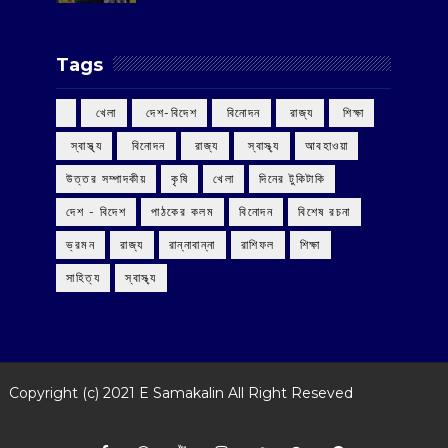
Tags
‌ খেলা
‌ দেশ-বিদেশ
‌ বিনোদন
‌ রাজ্য
‌ শিক্ষা
‌ স্বাস্থ্য
‌ বিনোদন
‌ রাজ্য
‌ স্বাস্থ্য
আবহাওয়া
উত্তর সম্পাদকীয়
কৃষি
খেলা
দিনের টুকিটাকি
দেশ - বিদেশ
পাঠকের কলম
বিনোদন
বিশেষ রচনা
ভ্রমন
রাজ্য
রান্নাবান্না
রাশিফল
শিক্ষা
সাহিত্য
স্বাস্থ্য
Copyright (c) 2021
E Samakalin
All Right Reseved