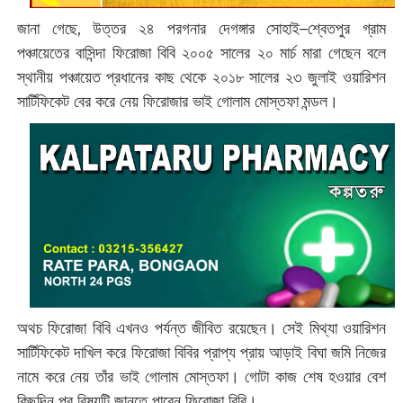
জানা গেছে, উত্তর ২৪ পরগনার দেগঙ্গার সোহাই–শ্বেতপুর গ্রাম
পঞ্চায়েতের বাসিন্দা ফিরোজা বিবি ২০০৫ সালের ২০ মার্চ মারা গেছেন বলে
স্থানীয় পঞ্চায়েত প্রধানের কাছ থেকে ২০১৮ সালের ২৩ জুলাই ওয়ারিশন
সার্টিফিকেট বের করে নেয় ফিরোজার ভাই গোলাম মোস্তফা মন্ডল।
অথচ ফিরোজা বিবি এখনও পর্যন্ত জীবিত রয়েছেন। সেই মিথ্যা ওয়ারিশন
সার্টিফিকেট দাখিল করে ফিরোজা বিবির প্রাপ্য প্রায় আড়াই বিঘা জমি নিজের
নামে করে নেয় তাঁর ভাই গোলাম মোস্তফা। গোটা কাজ শেষ হওয়ার বেশ
কিছুদিন পর বিষয়টি জানতে পারেন ফিরোজা বিবি।