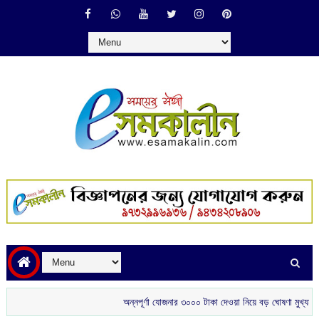
অন্নপূর্ণা যোজনার ৩০০০ টাকা দেওয়া নিয়ে বড় ঘোষণা মুখ্যমন্ত্রীর
শ্র