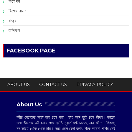
বিনোদন
বিশেষ রচনা
রাজ্য
রাশিফল
FACEBOOK PAGE
ABOUT US
CONTACT US
PRIVACY POLICY
About Us
নদীর স্রোতের মতো বয়ে চলে সময়। তার সঙ্গে ছুটে চলে জীবন। সময়ের
সঙ্গে জীবনের এই চলার পথে প্রতি মুহূর্তে ঘটে চলেছে নানা ঘটনা। জিজ্ঞাসু
মন তারই খোঁজ পেতে চায়। সময় মেনে চেনা জগৎ থেকে অচেনা পথের সেই