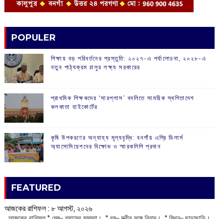
POPULER
শিক্ষায় বড় পরিবর্তনের প্রস্তুতি: ২০২৭-এ পর্যালোচনা, ২০২৮-এ
নতুন পাঠ্যক্রম চালুর লক্ষ্য সরকারের
প্রাথমিক শিক্ষকদের ‘সারপ্লাস’ বদলিতে সাময়িক স্থগিতাদেশ
কলকাতা হাইকোর্টের
কৃষি উপকরণের অন্যায্য মূল্যবৃদ্ধি: বনগাঁয় এগ্রি ডিলার্স
অ্যাসোসিয়েশনের বিক্ষোভ ও স্মারকলিপি প্রদান
FEATURED
আজকের রাশিফল :‌ ‌‌৮ আগস্ট, ২০২৬
‌ আজকের রাশিফল * মেষ– শ্বাসের সমস্যা। * বৃষ– স্ত্রীর সঙ্গে বিবাদ। * মিথুন– ছাড়াছাড়ি।