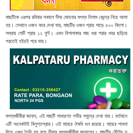
মাছটিকে এরপর রবিবার সকালে দীঘা মোহনার মৎস্য নিলাম কেন্দ্রে নিয়ে আসা
হয়। সেখানে ওজন করে দেখা যায়, মাছটির ওজন প্রায় সাড়ে ৫০০ কিলো।
লম্বায় সেটি প্রায় ১২ ফুট। এমন বিশালাকার মাছ ধরা পরার খবর ছড়িয়ে
পরতেই হইচই পরে যায়।
মৎস্যজীবীরা জানান, এই মাছটি সাধারণত গভীর সমুদ্রে দেখা যায়। বর্তমানে
এটি অনেকটাই বিলুপ্তপ্রায়। এই মাছের ঔষধি গুন রয়েছে। মাছের পাখনা
দিয়ে ওষুধ তৈরি হয় বলে দীঘার মৎস্যজীবীরা জানালেন। মাছটির ঠোঁটের দু