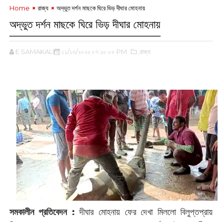
Home
রাজ্য
অদ্ভুত দর্শন মাছকে ঘিরে ভিড় দীঘার মোহনায়
অদ্ভুত দর্শন মাছকে ঘিরে ভিড় দীঘার মোহনায়
E SAMAKALIN
১১/১৩/২০২২ ০৭:২০:০০ PM
,রাজ্য
সমকালীন প্রতিবেদন :
দীঘার মোহনায় ফের দেখা মিললো বিলুপ্তপ্রায়