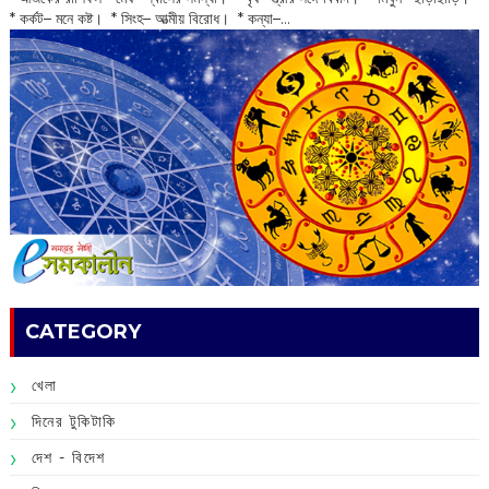
* কর্কট– মনে কষ্ট। * সিংহ– আত্মীয় বিরোধ। * কন্যা–...
CATEGORY
খেলা
দিনের টুকিটাকি
দেশ - বিদেশ