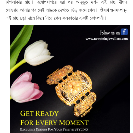
বিশালাকার মাছ। বঙ্গোপসাগরে ধরা পরা অদ্ভুত দর্শন এই মাছ দীঘার
মোহনায় আনার পর সেই মাছকে দেখতে ভিড় জমে গেল। ঔষধি গুনসম্পন্ন
এই মাছ চড়া দামে কিনে নিয়ে গেল কলকাতার একটি কোম্পানী।