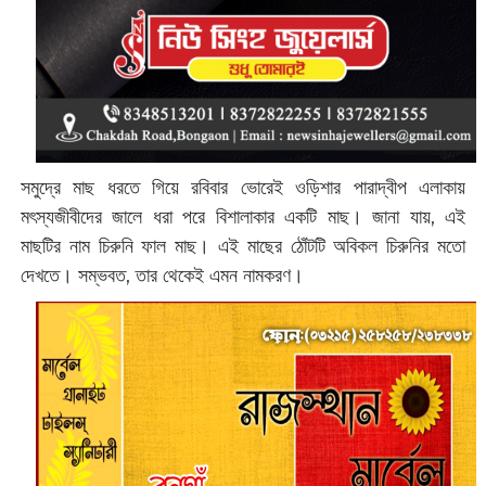
সমুদ্রে মাছ ধরতে গিয়ে রবিবার ভোরেই ওড়িশার পারাদ্বীপ এলাকায়
মৎস্যজীবীদের জালে ধরা পরে বিশালাকার একটি মাছ। জানা যায়, এই
মাছটির নাম চিরুনি ফাল মাছ। এই মাছের ঠোঁটটি অবিকল চিরুনির মতো
দেখতে। সম্ভবত, তার থেকেই এমন নামকরণ।