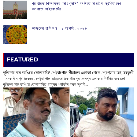
প্রাথমিক শিক্ষকদের ‘সারপ্লাস’ বদলিতে সাময়িক স্থগিতাদেশ
কলকাতা হাইকোর্টের
আজকের রাশিফল :‌ ‌‌১ আগস্ট, ২০২৬
FEATURED
পুলিশের নাম ভাঙিয়ে তোলাবাজি! পেট্রাপোল সীমান্ত এলাকা থেকে গ্রেপ্তার দুই দুষ্কৃতী
সমকালীন প্রতিবেদন : পেট্রাপোল আন্তর্জাতিক সীমান্ত সংলগ্ন এলাকায় দীর্ঘদিন ধরে চলা
পুলিশের নাম ভাঙিয়ে তোলাবাজির চক্রের পর্দাফাঁস করল স্থানী...