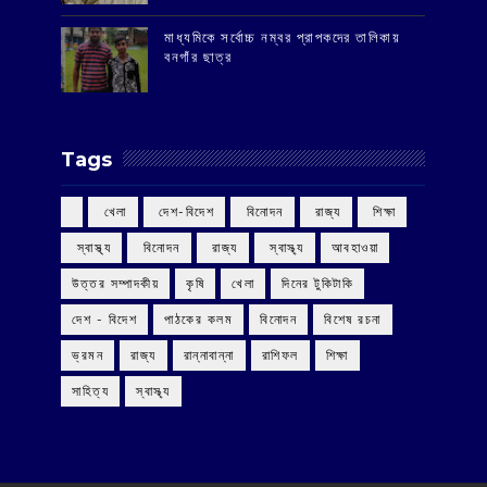
মাধ্যমিকে সর্বোচ্চ নম্বর প্রাপকদের তালিকায়
বনগাঁর ছাত্র
Tags
‌ খেলা
‌ দেশ-বিদেশ
‌ বিনোদন
‌ রাজ্য
‌ শিক্ষা
‌ স্বাস্থ্য
‌ বিনোদন
‌ রাজ্য
‌ স্বাস্থ্য
আবহাওয়া
উত্তর সম্পাদকীয়
কৃষি
খেলা
দিনের টুকিটাকি
দেশ - বিদেশ
পাঠকের কলম
বিনোদন
বিশেষ রচনা
ভ্রমন
রাজ্য
রান্নাবান্না
রাশিফল
শিক্ষা
সাহিত্য
স্বাস্থ্য