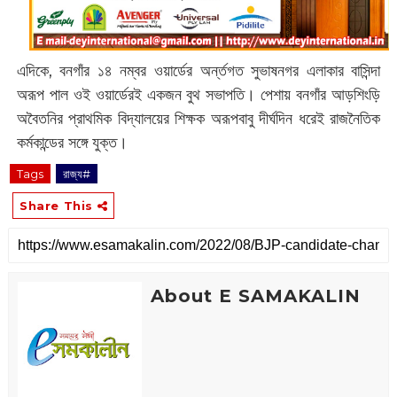
এদিকে, বনগাঁর ১৪ নম্বর ওয়ার্ডের অর্ন্তগত সুভাষনগর এলাকার বাসিন্দা
অরূপ পাল ওই ওয়ার্ডেরই একজন বুথ সভাপতি। পেশায় বনগাঁর আড়শিংড়ি
অবৈতনির প্রাথমিক বিদ্যালয়ের শিক্ষক অরূপবাবু দীর্ঘদিন ধরেই রাজনৈতিক
কর্মকান্ডের সঙ্গে যুক্ত।
Tags
রাজ্য#
Share This
About E SAMAKALIN