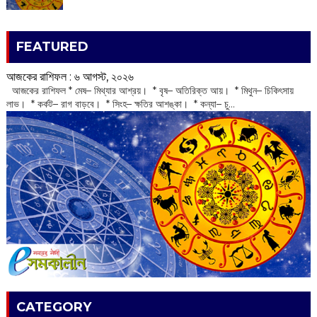
FEATURED
আজকের রাশিফল :‌ ‌‌৬ আগস্ট, ২০২৬
‌ আজকের রাশিফল * মেষ– মিথ্যার আশ্রয়। * বৃষ– অতিরিক্ত আয়। * মিথুন– চিকিৎসায়
লাভ। * কর্কট– রাগ বাড়বে। * সিংহ– ক্ষতির আশঙ্কা। * কন্যা– চু...
CATEGORY