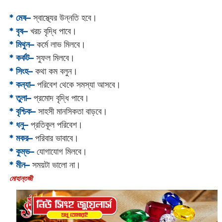
* মেষ–
স্বাস্থ্যের উন্নতি হবে।
* বৃষ–
খরচ বৃদ্ধি পাবে।
* মিথুন–
কর্মে লাভ মিলবে।
* কর্কট–
সুফল মিলবে।
* সিংহ–
কথা কম বলুন।
* কন্যা–
পরিবেশ থেকে সমস্যা আসবে।
* তুলা–
প্রমোদ বৃদ্ধি পাবে।
* বৃশ্চিক–
সাহসী মানসিকতা বাড়বে।
* ধনু–
প্রতিকূল পরিবেশ।
* মকর–
পরিবার ভাবাবে।‌
* কুম্ভ–
যোগাযোগ মিলবে।
* মীন–
সময়টা ভালো না।
‌মোহান্তজী‌‌‌‌‌‌‌‌‌‌‌‌‌‌‌‌‌