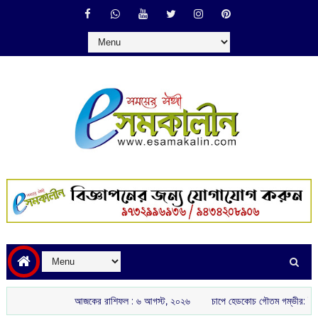
আজকের রাশিফল :‌ ‌‌৬ আগস্ট, ২০২৬
চাপে হেডকোচ গৌতম গম্ভীর: ইংল্যান্ড-আয়