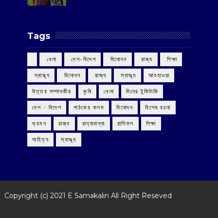
Tags
‌ খেলা
‌ দেশ-বিদেশ
‌ বিনোদন
‌ রাজ্য
‌ শিক্ষা
‌ স্বাস্থ্য
‌ বিনোদন
‌ রাজ্য
‌ স্বাস্থ্য
আবহাওয়া
উত্তর সম্পাদকীয়
কৃষি
খেলা
দিনের টুকিটাকি
দেশ - বিদেশ
পাঠকের কলম
বিনোদন
বিশেষ রচনা
ভ্রমন
রাজ্য
রান্নাবান্না
রাশিফল
শিক্ষা
সাহিত্য
স্বাস্থ্য
Copyright (c) 2021
E Samakalin
All Right Reseved