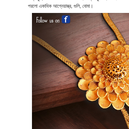
পরলো একাধিক আগ্নেয়াস্ত্র, গুলি, বোমা।