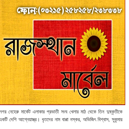
নগর নেহেরু মার্কেট এলাকার প্রভাতী সংঘ খেলার মাঠ থেকে তিন দুষ্কৃতীকে
টি দেশি আগ্নেয়াস্ত্র। ধৃতদের নাম বাপ্পা নস্কর, অভিজিৎ বিশ্বাস, সুকুমার