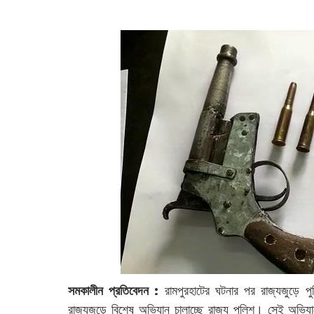
‌
সমকালীন প্রতিবেদন :
রামপুরহাটে‌র ঘটনার পর রাজ্যজুড়ে পু
রাজ্যজুড়ে বিশেষ অভিযান চালাচ্ছে রাজ্য পুলিশ। সেই অভিযা