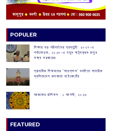
POPULER
শিক্ষায় বড় পরিবর্তনের প্রস্তুতি: ২০২৭-এ
পর্যালোচনা, ২০২৮-এ নতুন পাঠ্যক্রম চালুর
লক্ষ্য সরকারের
প্রাথমিক শিক্ষকদের ‘সারপ্লাস’ বদলিতে সাময়িক
স্থগিতাদেশ কলকাতা হাইকোর্টের
আজকের রাশিফল :‌ ‌‌১ আগস্ট, ২০২৬
FEATURED