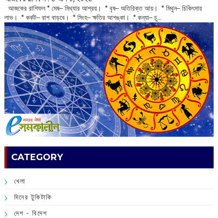
‌ আজকের রাশিফল * মেষ– মিথ্যার আশ্রয়। * বৃষ– অতিরিক্ত আয়। * মিথুন– চিকিৎসায়
লাভ। * কর্কট– রাগ বাড়বে। * সিংহ– ক্ষতির আশঙ্কা। * কন্যা– চু...
CATEGORY
খেলা
দিনের টুকিটাকি
দেশ - বিদেশ