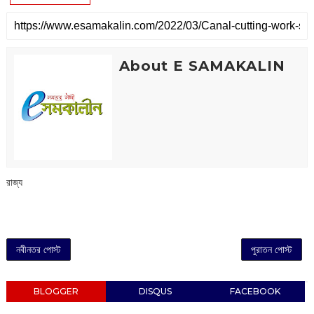
About E SAMAKALIN
রাজ্য
নবীনতর পোস্ট
পুরাতন পোস্ট
BLOGGER
DISQUS
FACEBOOK