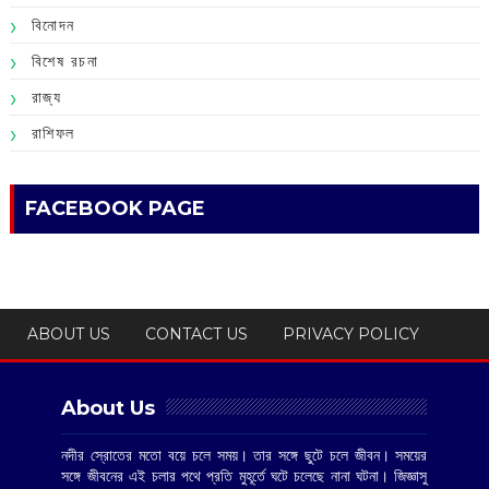
বিনোদন
বিশেষ রচনা
রাজ্য
রাশিফল
FACEBOOK PAGE
ABOUT US
CONTACT US
PRIVACY POLICY
About Us
নদীর স্রোতের মতো বয়ে চলে সময়। তার সঙ্গে ছুটে চলে জীবন। সময়ের
সঙ্গে জীবনের এই চলার পথে প্রতি মুহূর্তে ঘটে চলেছে নানা ঘটনা। জিজ্ঞাসু