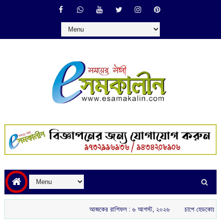
আজকের রাশিফল :‌ ‌‌৬ আগস্ট, ২০২৬
চাপে হেডকোচ গৌতম গম্ভীর: ই