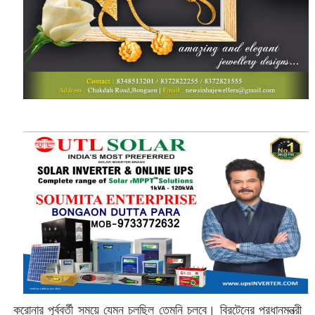
করোনার পূর্ববর্তী সময়ে যেমন চলছিল তেমনি চলবে। ব্রিটেনের প্রধানমন্ত্রী