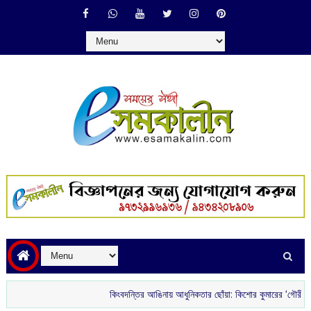
কিংবদন্তির আঙিনায় আধুনিকতার ছোঁয়া: কিশোর কুমারের ‘গৌরী কুঞ্জ’ থেকে ব