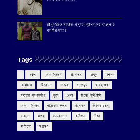
মাধ্যমিকে সর্বোচ্চ নম্বর প্রাপকদের তালিকায়
বনগাঁর ছাত্র
Tags
‌ খেলা
‌ দেশ-বিদেশ
‌ বিনোদন
‌ রাজ্য
‌ শিক্ষা
‌ স্বাস্থ্য
‌ বিনোদন
‌ রাজ্য
‌ স্বাস্থ্য
আবহাওয়া
উত্তর সম্পাদকীয়
কৃষি
খেলা
দিনের টুকিটাকি
দেশ - বিদেশ
পাঠকের কলম
বিনোদন
বিশেষ রচনা
ভ্রমন
রাজ্য
রান্নাবান্না
রাশিফল
শিক্ষা
সাহিত্য
স্বাস্থ্য