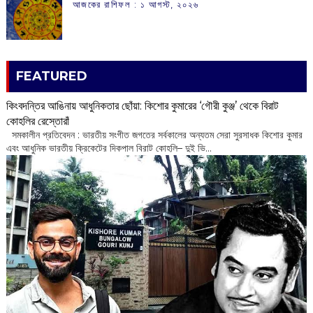
আজকের রাশিফল :‌ ‌‌১ আগস্ট, ২০২৬
FEATURED
কিংবদন্তির আঙিনায় আধুনিকতার ছোঁয়া: কিশোর কুমারের ‘গৌরী কুঞ্জ’ থেকে বিরাট
কোহলির রেস্তোরাঁ
‌ সমকালীন প্রতিবেদন : ভারতীয় সংগীত জগতের সর্বকালের অন্যতম সেরা সুরসাধক কিশোর কুমার
এবং আধুনিক ভারতীয় ক্রিকেটের দিকপাল বিরাট কোহলি– ‌দুই ভি...