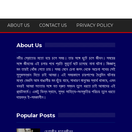
ABOUT US
CONTACT US
PRIVACY POLICY
About Us
নদীর স্রোতের মতো বয়ে চলে সময়। তার সঙ্গে ছুটে চলে জীবন। সময়ের
সঙ্গে জীবনের এই চলার পথে প্রতি মুহূর্তে ঘটে চলেছে নানা ঘটনা। জিজ্ঞাসু
মন তারই খোঁজ পেতে চায়। সময় মেনে চেনা জগৎ থেকে অচেনা পথের সেই
সুলুকসন্ধান দিতে চাই আমরা। এই সময়কালে চারপাশের দৈনন্দিন ঘটনার
মধ্যে যেগুলি আম বাঙালীর মন ছুঁয়ে যাবে, সাধারণ মানুষের স্বার্থ থাকবে, এমন
খবরই আমরা সততার সঙ্গে যত দ্রুত সম্ভব তুলে ধরতে চাই আমাদের এই
প্ল্যাটফর্মে। একটু ভিন্ন স্বাদে, সুস্থ সাহিত্য–সংস্কৃতির পরিচয় তুলে ধরতে
দায়বদ্ধ ই–সমকালীন।
Popular Posts
‌নেতাজীর ছাত্রজীবন