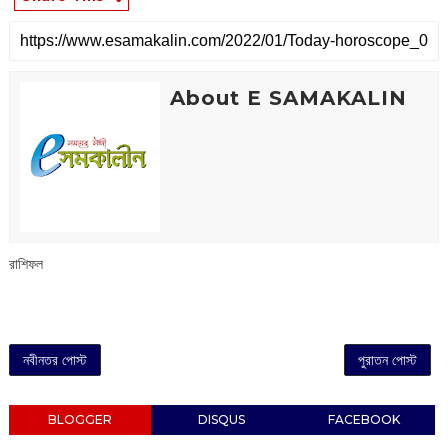
About E SAMAKALIN
রাশিফল
নবীনতর পোস্ট
পুরাতন পোস্ট
BLOGGER
DISQUS
FACEBOOK