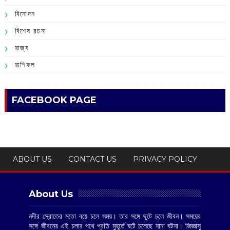
বিনোদন
বিশেষ রচনা
রাজ্য
রাশিফল
FACEBOOK PAGE
ABOUT US
CONTACT US
PRIVACY POLICY
About Us
নদীর স্রোতের মতো বয়ে চলে সময়। তার সঙ্গে ছুটে চলে জীবন। সময়ের
সঙ্গে জীবনের এই চলার পথে প্রতি মুহূর্তে ঘটে চলেছে নানা ঘটনা। জিজ্ঞাসু