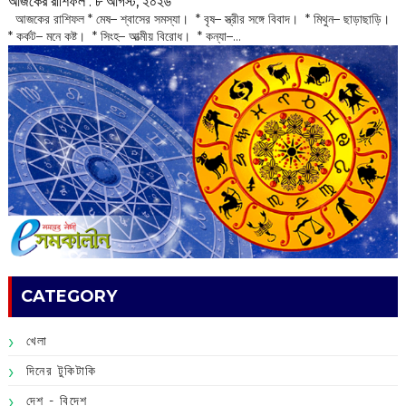
আজকের রাশিফল :‌ ‌‌৮ আগস্ট, ২০২৬
‌ আজকের রাশিফল * মেষ– শ্বাসের সমস্যা। * বৃষ– স্ত্রীর সঙ্গে বিবাদ। * মিথুন– ছাড়াছাড়ি।
* কর্কট– মনে কষ্ট। * সিংহ– আত্মীয় বিরোধ। * কন্যা–...
CATEGORY
খেলা
দিনের টুকিটাকি
দেশ - বিদেশ