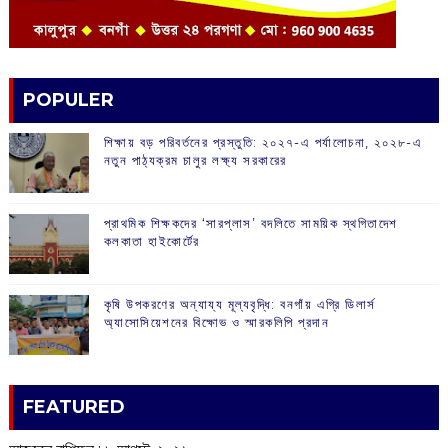
POPULER
শিক্ষায় বড় পরিবর্তনের প্রস্তুতি: ২০২৭-এ পর্যালোচনা, ২০২৮-এ
নতুন পাঠ্যক্রম চালুর লক্ষ্য সরকারের
প্রাথমিক শিক্ষকদের ‘সারপ্লাস’ বদলিতে সাময়িক স্থগিতাদেশ
কলকাতা হাইকোর্টের
কৃষি উপকরণের অন্যায্য মূল্যবৃদ্ধি: বনগাঁয় এগ্রি ডিলার্স
অ্যাসোসিয়েশনের বিক্ষোভ ও স্মারকলিপি প্রদান
FEATURED