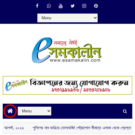
ট, ২০২৬
পুলিশের নাম ভাঙিয়ে তোলাবাজি! পেট্রাপোল সীমান্ত এলাকা থেকে গ্রেপ্তার দুই দুষ্কৃত