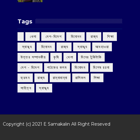
Tags
‌ খেলা
‌ দেশ-বিদেশ
‌ বিনোদন
‌ রাজ্য
‌ শিক্ষা
‌ স্বাস্থ্য
‌ বিনোদন
‌ রাজ্য
‌ স্বাস্থ্য
আবহাওয়া
উত্তর সম্পাদকীয়
কৃষি
খেলা
দিনের টুকিটাকি
দেশ - বিদেশ
পাঠকের কলম
বিনোদন
বিশেষ রচনা
ভ্রমন
রাজ্য
রান্নাবান্না
রাশিফল
শিক্ষা
সাহিত্য
স্বাস্থ্য
Copyright (c) 2021
E Samakalin
All Right Reseved