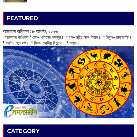
FEATURED
আজকের রাশিফল :‌ ‌‌৮ আগস্ট, ২০২৬
‌ আজকের রাশিফল * মেষ– শ্বাসের সমস্যা। * বৃষ– স্ত্রীর সঙ্গে বিবাদ। * মিথুন– ছাড়াছাড়ি।
* কর্কট– মনে কষ্ট। * সিংহ– আত্মীয় বিরোধ। * কন্যা–...
CATEGORY