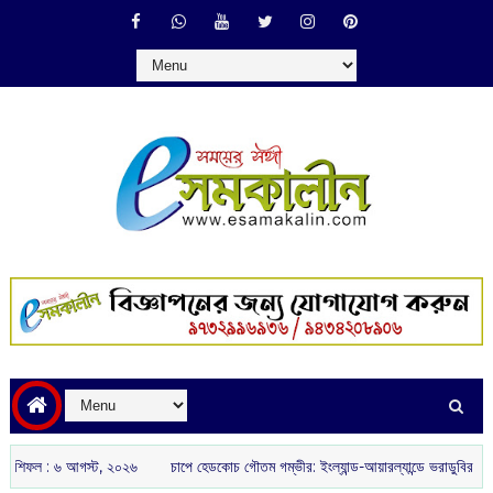
:‌ ‌‌৬ আগস্ট, ২০২৬
চাপে হেডকোচ গৌতম গম্ভীর: ইংল্যান্ড-আয়ারল্যান্ডে ভরাডুবির পর ড্রেসিং