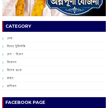
CATEGORY
খেলা
দিনের টুকিটাকি
দেশ - বিদেশ
বিনোদন
বিশেষ রচনা
রাজ্য
রাশিফল
FACEBOOK PAGE