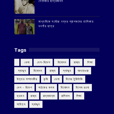
‌নেতাজীর ছাত্রজীবন
মাধ্যমিকে সর্বোচ্চ নম্বর প্রাপকদের তালিকায়
বনগাঁর ছাত্র
Tags
‌ খেলা
‌ দেশ-বিদেশ
‌ বিনোদন
‌ রাজ্য
‌ শিক্ষা
‌ স্বাস্থ্য
‌ বিনোদন
‌ রাজ্য
‌ স্বাস্থ্য
আবহাওয়া
উত্তর সম্পাদকীয়
কৃষি
খেলা
দিনের টুকিটাকি
দেশ - বিদেশ
পাঠকের কলম
বিনোদন
বিশেষ রচনা
ভ্রমন
রাজ্য
রান্নাবান্না
রাশিফল
শিক্ষা
সাহিত্য
স্বাস্থ্য