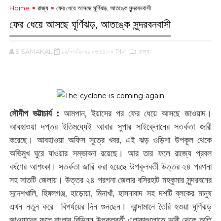
Home
রাজ্য
ফের ধেয়ে আসছে ঘূর্ণিঝড়, আতঙ্কে সুন্দরবনবাসী
ফের ধেয়ে আসছে ঘূর্ণিঝড়, আতঙ্কে সুন্দরবনবাসী
E SAMAKALIN
১২/০৩/২০২১ ০৬:১১:০০ PM
,রাজ্য
‌
সৌদীপ ভট্টাচার্য :
আম‌পান, ইয়াসের পর ফের ধেয়ে আসছে জাওয়াদ।
আবহাওয়া দপ্তর ইতিমধ্যেই আবার সুপার সাইক্লোনের সতর্কতা জারী
করেছে। আবহাওয়া অফিস সূত্রে খবর, এই ঝড় ওড়িশা উপকূল থেকে
অভিমুখ ঘুরে যাওয়ার সম্ভাবনা রয়েছে। আর তার ফলে রাজ্যে প্রবল
বর্ষণের আশংকা। সতর্কতা জারি করা হয়েছে উপকূলবর্তী উত্তর ২৪ পরগনা
সহ সাতটি জেলায়। উত্তর ২৪ পরগনা জেলার বসিরহাট মহকুমার সুন্দরবনের
সন্দেশখালি, হিঙ্গলগঞ্জ, হাড়োয়া, মিনাখাঁ, হাসনাবাদ সহ দশটি ব্লকের মানুষ
এখন নতুন করে বিপর্যয়ের দিন গুনছেন। আন্দামানে তৈরি হওয়া ঘূর্ণিঝড়
জাওয়াদের ফলে বাংলার বিভিন্ন উপকূলবর্তী এলাকাগুলোতে ভারী থেকে অতি