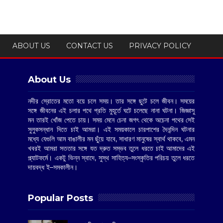
ABOUT US
CONTACT US
PRIVACY POLICY
About Us
নদীর স্রোতের মতো বয়ে চলে সময়। তার সঙ্গে ছুটে চলে জীবন। সময়ের
সঙ্গে জীবনের এই চলার পথে প্রতি মুহূর্তে ঘটে চলেছে নানা ঘটনা। জিজ্ঞাসু
মন তারই খোঁজ পেতে চায়। সময় মেনে চেনা জগৎ থেকে অচেনা পথের সেই
সুলুকসন্ধান দিতে চাই আমরা। এই সময়কালে চারপাশের দৈনন্দিন ঘটনার
মধ্যে যেগুলি আম বাঙালীর মন ছুঁয়ে যাবে, সাধারণ মানুষের স্বার্থ থাকবে, এমন
খবরই আমরা সততার সঙ্গে যত দ্রুত সম্ভব তুলে ধরতে চাই আমাদের এই
প্ল্যাটফর্মে। একটু ভিন্ন স্বাদে, সুস্থ সাহিত্য–সংস্কৃতির পরিচয় তুলে ধরতে
দায়বদ্ধ ই–সমকালীন।
Popular Posts