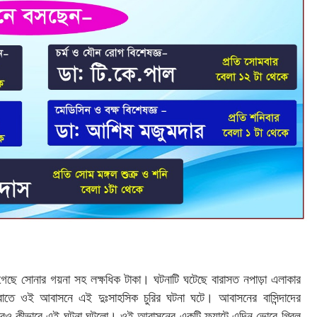
 গেছে সোনার গয়না সহ লক্ষধিক টাকা। ঘটনাটি ঘটেছে বারাসত নপাড়া এলাকার
তে ওই আবাসনে এই দুঃসাহসিক চুরির ঘটনা ঘটে। আবাসনের বাসিন্দাদের
সত্বেও কীভাবে এই ঘটনা ঘটলো। ওই আবাসনের একটি ফ্ল্যাটে এদিন ভোরে গ্রিল