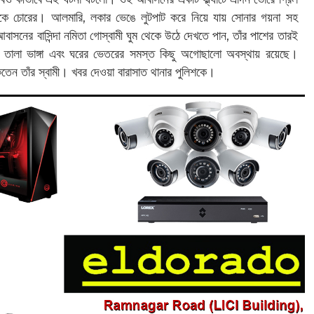
কে চোরের। আলমারি, লকার ভেঙে লুটপাট করে নিয়ে যায় সোনার গয়না সহ
বাসনের বাসিন্দা নমিতা গোস্বামী ঘুম থেকে উঠে দেখতে পান, তাঁর পাশের তারই
ের তালা ভাঙ্গা এবং ঘরের ভেতরের সমস্ত কিছু অগোছালো অবস্থায় রয়েছে।
াকতেন তাঁর স্বামী। খবর দেওয়া বারাসাত থানার পুলিশকে।