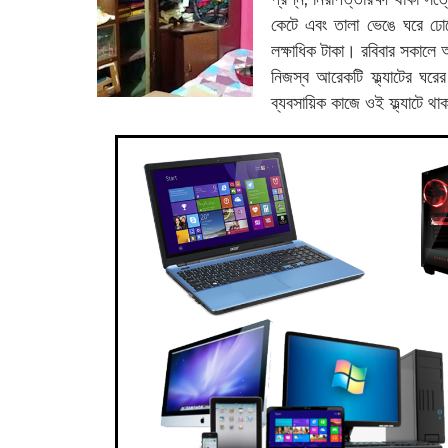
কেটে এবং তালা ভেঙে ঘরে ঢো
লক্ষাধিক টাকা। রবিবার সকালে আ
নিজস্ব আরেকটি ফ্ল্যাটের ঘর
ব্যবসায়িক কাজে ওই ফ্ল্যাটে থ