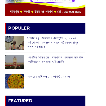
POPULER
শিক্ষায় বড় পরিবর্তনের প্রস্তুতি: ২০২৭-এ
পর্যালোচনা, ২০২৮-এ নতুন পাঠ্যক্রম চালুর
লক্ষ্য সরকারের
প্রাথমিক শিক্ষকদের ‘সারপ্লাস’ বদলিতে সাময়িক
স্থগিতাদেশ কলকাতা হাইকোর্টের
আজকের রাশিফল :‌ ‌‌১ আগস্ট, ২০২৬
FEATURED