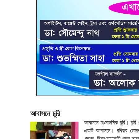
আবাসনে চুরি
আবাসনে দুঃসাহসিক চুরি। চুরি
একটি আবাসনে। রবিবার ভোররা
প্রশ্ন, নিরাপত্তারক্ষী থাকা 