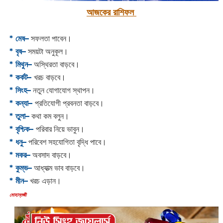
আজকের রাশিফল
* মেষ–
সফলতা পাবেন।
* বৃষ–
সময়টা অনুকূল।
* মিথুন–
অস্থিরতা বাড়বে।
* কর্কট–
খরচ বাড়বে।
* সিংহ–
নতুন যোগাযোগ স্থাপন।
* কন্যা–
প্রতিযোগী প্রবনতা বাড়বে।
* তুলা–
কথা কম বলুন।
* বৃশ্চিক–
পরিবার নিয়ে ভাবুন।
* ধনু–
পরিবেশ সহযোগিতা বৃদ্ধি পাবে।
* মকর–
অবসাদ বাড়বে।‌
* কুম্ভ–
আধ্যাত্ম ভাব বাড়বে।
* মীন–
খরচ এড়ান।
‌মোহান্তজী‌‌‌‌‌‌‌‌‌‌‌‌‌‌‌‌‌