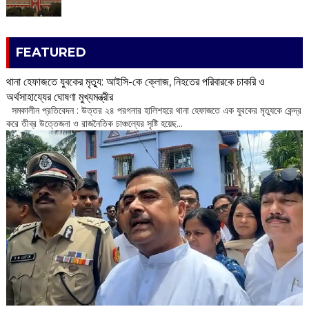
FEATURED
থানা হেফাজতে যুবকের মৃত্যু: আইসি-কে ক্লোজ, নিহতের পরিবারকে চাকরি ও
অর্থসাহায্যের ঘোষণা মুখ্যমন্ত্রীর
সমকালীন প্রতিবেদন : উত্তর ২৪ পরগনার হালিশহরে থানা হেফাজতে এক যুবকের মৃত্যুকে কেন্দ্র
করে তীব্র উত্তেজনা ও রাজনৈতিক চাঞ্চল্যের সৃষ্টি হয়েছ...