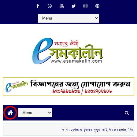
থানা হেফাজতে যুবকের মৃত্যু: আইসি-কে ক্লোজ, নিহতের পরিবারকে