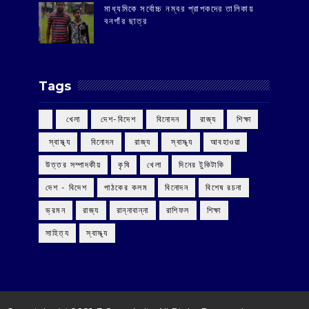
মাধ্যমিকে সর্বোচ্চ নম্বর প্রাপকদের তালিকায়
বনগাঁর ছাত্র
Tags
‌ খেলা
‌ দেশ-বিদেশ
‌ বিনোদন
‌ রাজ্য
‌ শিক্ষা
‌ স্বাস্থ্য
‌ বিনোদন
‌ রাজ্য
‌ স্বাস্থ্য
আবহাওয়া
উত্তর সম্পাদকীয়
কৃষি
খেলা
দিনের টুকিটাকি
দেশ - বিদেশ
পাঠকের কলম
বিনোদন
বিশেষ রচনা
ভ্রমন
রাজ্য
রান্নাবান্না
রাশিফল
শিক্ষা
সাহিত্য
স্বাস্থ্য