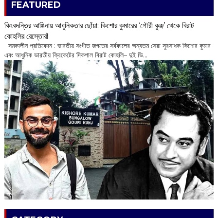
FEATURED
কিংবদন্তির আঙিনায় আধুনিকতার ছোঁয়া: কিশোর কুমারের ‘গৌরী কুঞ্জ’ থেকে বিরাট
কোহলির রেস্তোরাঁ
‌ সমকালীন প্রতিবেদন : ভারতীয় সংগীত জগতের সর্বকালের অন্যতম সেরা সুরসাধক কিশোর কুমার
এবং আধুনিক ভারতীয় ক্রিকেটের দিকপাল বিরাট কোহলি– ‌দুই ভি...