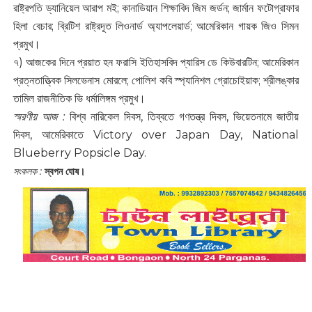
রাষ্ট্রপতি ড্যানিয়েল আরাপ মই; কানাডিয়ান শিক্ষাবিদ জিম জর্ডন; জার্মান ফটোগ্রাফার
হিলা বেচার; ব্রিটিশ রাষ্ট্রদূত লিওনার্ড অ্যাপলেয়ার্ড; আমেরিকান গায়ক জিও সিমন
প্রমুখ।
৭) আজকের দিনে প্রয়াত হন ফরাসি ইতিহাসবিদ প্যারিস ডে কিউবারটিন; আমেরিকান
প্রত্নতাত্ত্বিক সিলভেনাস মোরলে; পোলিশ কবি স্প্যানিশল গ্রোচোইয়াক; শ্রীলঙ্কার
তামিল রাজনীতিক ভি ধর্মালিঙ্গম প্রমুখ।
স্মরণীয় আজ :
বিশ্ব নারিকেল দিবস, তিব্বতে গণতন্ত্র দিবস, ভিয়েতনামে জাতীয়
দিবস, আমেরিকাতে Victory over Japan Day, National
Blueberry Popsicle Day.
সংকলক :
স্বপন ঘোষ।