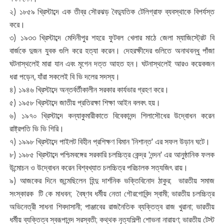
২) ১৮৫৯ খ্রিস্টাব্দে এক তীব্র সৌরঝড় বৈদ্যুতিক টেলিগ্রাফ ব্যবস্থাকে বিপর্যস্ত
করে।
৩) ১৯৩৩ খ্রিস্টাব্দে মেদিনীপুর শহরে ফুটবল খেলার মাঠে জেলা ম্যাজিস্ট্রেট বি
বার্জকে দুজন যুবক গুলি করে হত্যা করেন। দেহরক্ষীদের গুলিতে অনাথবন্ধু পাঁজা
ঘটনাস্থলেই মারা যান এবং মৃগেন দত্ত আহত হন। ঘটনাস্থলেই আরও কয়েকজন
ধরা পড়েন, যাঁরা সকলেই বি ভি দলের সদস্য।
৪) ১৯৪৬ খ্রিস্টাব্দে অন্তর্বর্তীকালীন সরকার কার্যভার গ্রহণ করে।
৫) ১৯৫৮ খ্রিস্টাব্দে জাতীয় প্রতিরক্ষা শিক্ষা আইন বলবৎ হয়।
৬) ১৯৭০ খ্রিস্টাব্দে কন্যাকুমারীকাতে বিবেকানন্দ শিলাসৌধের উদ্বোধন করেন
রাষ্ট্রপতি ভি ভি গিরি।
৭) ১৯৯৮ খ্রিস্টাব্দে পাইলট বিহীন প্রশিক্ষণ বিমান 'নিশান্ত' এর সফল উড়ান ঘটে।
৮) ১৯৮৫ খ্রিস্টাব্দে পশ্চিমবঙ্গের সরকারি চলচ্চিত্র কেন্দ্র 'নন্দন' এর আনুষ্ঠানিক ফলক
উন্মোচন ও উদ্বোধন করেন বিশ্বখ্যাত চলচ্চিত্র পরিচালক সত্যজিৎ রায়।
৯) আজকের দিনে জন্মেছিলেন হিন্দু দার্শনিক ভক্তিবিনোদ ঠাকুর; ভারতীয় সমাজ
সংস্কারক টি কে মাধবন; বৈষ্ণব ধর্মীয় নেতা গৌরগোবিন্দ স্বামী; ভারতীয় চলচ্চিত্র
অভিনেত্রী সাধনা শিবদাসানী; পাঞ্জাবের রাজনৈতিক ব্যক্তিত্ব রাজ খুরানা; ভারতীয়
ধর্মীয় ব্যক্তিত্ব স্বরূপানন্দ সরস্বতী; কথ্থক নৃত্যশিল্পী শোভনা নারায়ণ; ভারতীয় টেস্ট