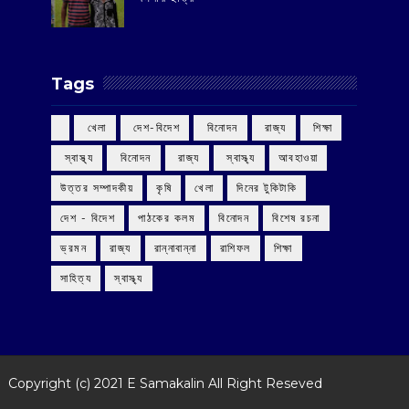
Tags
‌ খেলা
‌ দেশ-বিদেশ
‌ বিনোদন
‌ রাজ্য
‌ শিক্ষা
‌ স্বাস্থ্য
‌ বিনোদন
‌ রাজ্য
‌ স্বাস্থ্য
আবহাওয়া
উত্তর সম্পাদকীয়
কৃষি
খেলা
দিনের টুকিটাকি
দেশ - বিদেশ
পাঠকের কলম
বিনোদন
বিশেষ রচনা
ভ্রমন
রাজ্য
রান্নাবান্না
রাশিফল
শিক্ষা
সাহিত্য
স্বাস্থ্য
Copyright (c) 2021
E Samakalin
All Right Reseved