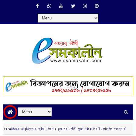
ঙিনায় আধুনিকতার ছোঁয়া: কিশোর কুমারের ‘গৌরী কুঞ্জ’ থেকে বিরাট কোহলির রেস্তোরাঁ
আজকের 