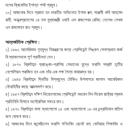
দলের ক্রিকেটার ইশান্ত শর্ম্মা প্রমুখ।
১০) আজকের দিনে প্রয়াত হন ভারতীয় অভিনেতা ইশাক বক্স; পাঞ্জাবী কবি আহমেদ
রাহী; অন্ধ্রপ্রদেশের ১৪ তম মুখ্যমন্ত্রী ওয়াই এস রাজশেখর রেড্ডি; তেলেগু লেখক
এন রামমোহন রাও প্রমুখ।
আন্তর্জাতিক প্রেক্ষিত :
১) ১৯৬২ আমেরিকার গৃহযুদ্ধ নিয়ন্ত্রণের জন্য প্রেসিডেন্ট লিঙ্কন সেনাপ্রধান জর্জ
বি ম্যাকলেনকে পূর্ণ স্বাধীনতা দেন।
২) ১৮৭০ খ্রিস্টাব্দে ফ্রাঙ্কো–প্রাশিয় সেডানের যুদ্ধে ফরাসি সম্রাট তৃতীয়
নেপোলিয়ন পরাজিত হন এবং তাঁর এক লক্ষ সৈন্য কারারুদ্ধ হয়।
৩) ১৯৪৫ খ্রিস্টাব্দে দ্বিতীয় বিশ্বযুদ্ধে টোকিও উপসাগরে জাপান আমেরিকান
নৌবাহিনীর কাছে আত্মসমর্পণ করে।
৪) ১৯৫৭ খ্রিস্টাব্দে দক্ষিণ ভিয়েতনামের প্রেসিডেন্ট নগুয়েন দিন দিয়েম রাষ্ট্রের প্রথম
প্রতিনিধি হিসাবে অস্ট্রেলিয়া সফরে যান।
৫) ১৯৭০ খ্রিস্টাব্দে নাসা অ্যাপোলো ১৫ এবং অ্যাপোলো ১৯ এর চন্দ্রাভিযান বাতিল
বলে ঘোষণা করে।
৬) আজকের দিনে জন্মেছিলেন ফরাসি গণিতবিদ রেনেট থম; কেনিয়ার শিক্ষাবিদ ও