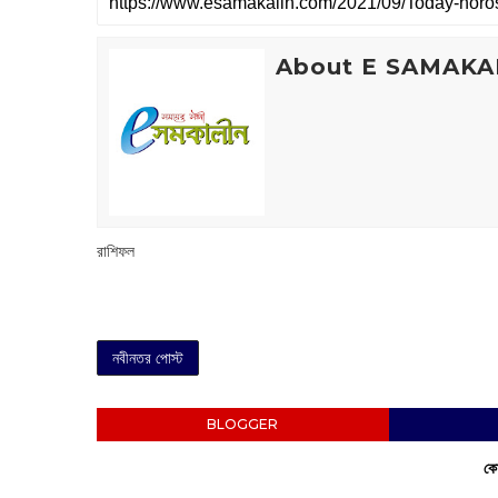
About E SAMAKA
রাশিফল
নবীনতর পোস্ট
BLOGGER
কো