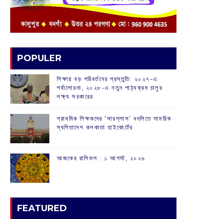
POPULER
শিক্ষায় বড় পরিবর্তনের প্রস্তুতি: ২০২৭-এ
পর্যালোচনা, ২০২৮-এ নতুন পাঠ্যক্রম চালুর
লক্ষ্য সরকারের
প্রাথমিক শিক্ষকদের ‘সারপ্লাস’ বদলিতে সাময়িক
স্থগিতাদেশ কলকাতা হাইকোর্টের
আজকের রাশিফল :‌ ‌‌১ আগস্ট, ২০২৬
FEATURED