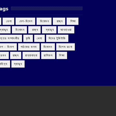
ags
‌ খেলা
‌ দেশ-বিদেশ
‌ বিনোদন
‌ রাজ্য
‌ শিক্ষা
 স্বাস্থ্য
‌ বিনোদন
‌ রাজ্য
‌ স্বাস্থ্য
আবহাওয়া
উত্তর সম্পাদকীয়
কৃষি
খেলা
দিনের টুকিটাকি
দেশ - বিদেশ
পাঠকের কলম
বিনোদন
বিশেষ রচনা
ভ্রমন
রাজ্য
রান্নাবান্না
রাশিফল
শিক্ষা
াহিত্য
স্বাস্থ্য