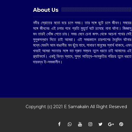
About Us
নদীর স্রোতের মতো বয়ে চলে সময়। তার সঙ্গে ছুটে চলে জীবন। সময়ের
সঙ্গে জীবনের এই চলার পথে প্রতি মুহূর্তে ঘটে চলেছে নানা ঘটনা। জিজ্ঞাসু
মন তারই খোঁজ পেতে চায়। সময় মেনে চেনা জগৎ থেকে অচেনা পথের সেই
সুলুকসন্ধান দিতে চাই আমরা। এই সময়কালে চারপাশের দৈনন্দিন ঘটনার
মধ্যে যেগুলি আম বাঙালীর মন ছুঁয়ে যাবে, সাধারণ মানুষের স্বার্থ থাকবে, এমন
খবরই আমরা সততার সঙ্গে যত দ্রুত সম্ভব তুলে ধরতে চাই আমাদের এই
প্ল্যাটফর্মে। একটু ভিন্ন স্বাদে, সুস্থ সাহিত্য–সংস্কৃতির পরিচয় তুলে ধরতে
দায়বদ্ধ ই–সমকালীন।
Copyright (c) 2021
E Samakalin
All Right Reseved