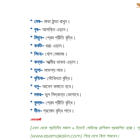
আ
* মেষ–
মাথা ঠান্ডা রাখুন।
* বৃষ–
আসক্তি এড়ান।
* মিথুন–
প্রেম প্রীতি বৃদ্ধি।
* কর্কট–
খরচ এড়ান।
* সিংহ–
খোশ মেজাজ।
* কন্যা–
আত্মীয় ভাবনা এড়ান।
* তুলা–
সাফল্য লাভ।
* বৃশ্চিক–
সৌখিনতা বৃদ্ধি।
* ধনু–
আবেগ কমাতে হবে।
* মকর–
ভুল সিদ্ধান্ত ভোগাবে।‌
* কুম্ভ–
প্রেম প্রীতি বৃদ্ধি।
* মীন–
প্রমোদ বৃদ্ধি পাবে।
‌মোহান্তজী‌‌‌‌‌‌‌‌‌‌‌‌‌‌‌‌‌
[এখন থেকে প্রতিদিন সকাল ৬ টাতেই সেদিনের রাশিফল প্রকাশিত হচ্ছে। গ
(‌‌www.esamakalin.com)‌ গিয়ে দেখে নিতে পারবেন।