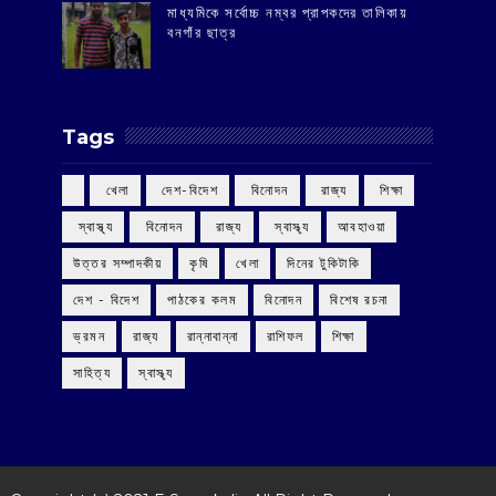
মাধ্যমিকে সর্বোচ্চ নম্বর প্রাপকদের তালিকায়
বনগাঁর ছাত্র
Tags
‌ খেলা
‌ দেশ-বিদেশ
‌ বিনোদন
‌ রাজ্য
‌ শিক্ষা
‌ স্বাস্থ্য
‌ বিনোদন
‌ রাজ্য
‌ স্বাস্থ্য
আবহাওয়া
উত্তর সম্পাদকীয়
কৃষি
খেলা
দিনের টুকিটাকি
দেশ - বিদেশ
পাঠকের কলম
বিনোদন
বিশেষ রচনা
ভ্রমন
রাজ্য
রান্নাবান্না
রাশিফল
শিক্ষা
সাহিত্য
স্বাস্থ্য