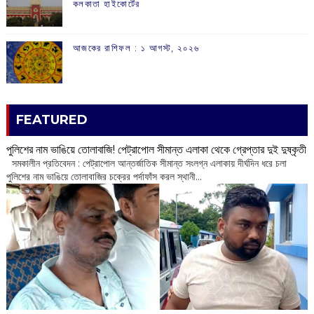
কলকাতা হাইকোর্টের
আজকের রাশিফল :‌ ‌‌১ আগস্ট, ২০২৬
FEATURED
পুলিশের নাম ভাঙিয়ে তোলাবাজি! পেট্রাপোল সীমান্ত এলাকা থেকে গ্রেপ্তার দুই দুষ্কৃতী
সমকালীন প্রতিবেদন : পেট্রাপোল আন্তর্জাতিক সীমান্ত সংলগ্ন এলাকায় দীর্ঘদিন ধরে চলা
পুলিশের নাম ভাঙিয়ে তোলাবাজির চক্রের পর্দাফাঁস করল স্থানী...