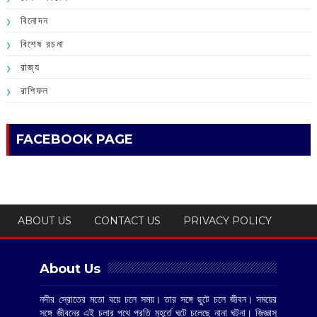
বিনোদন
বিশেষ রচনা
রাজ্য
রাশিফল
FACEBOOK PAGE
ABOUT US
CONTACT US
PRIVACY POLICY
About Us
নদীর স্রোতের মতো বয়ে চলে সময়। তার সঙ্গে ছুটে চলে জীবন। সময়ের
সঙ্গে জীবনের এই চলার পথে প্রতি মুহূর্তে ঘটে চলেছে নানা ঘটনা। জিজ্ঞাসু