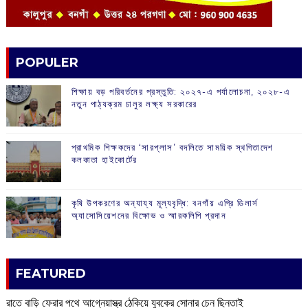
POPULER
শিক্ষায় বড় পরিবর্তনের প্রস্তুতি: ২০২৭-এ পর্যালোচনা, ২০২৮-এ
নতুন পাঠ্যক্রম চালুর লক্ষ্য সরকারের
প্রাথমিক শিক্ষকদের ‘সারপ্লাস’ বদলিতে সাময়িক স্থগিতাদেশ
কলকাতা হাইকোর্টের
কৃষি উপকরণের অন্যায্য মূল্যবৃদ্ধি: বনগাঁয় এগ্রি ডিলার্স
অ্যাসোসিয়েশনের বিক্ষোভ ও স্মারকলিপি প্রদান
FEATURED
রাতে বাড়ি ফেরার পথে আগ্নেয়াস্ত্র ঠেকিয়ে যুবকের সোনার চেন ছিনতাই