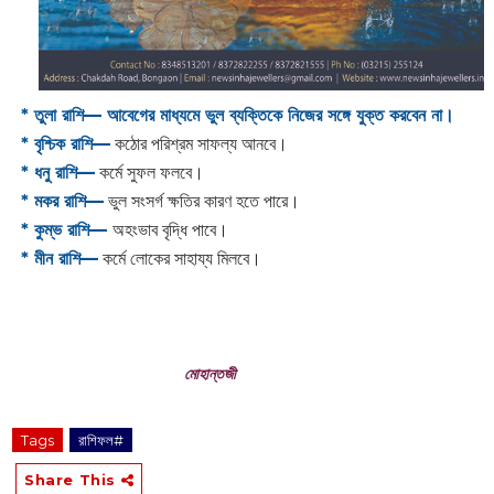
* তুলা রাশি—
আবেগের মাধ্যমে ভুল ব্যক্তিকে নিজের সঙ্গে যুক্ত করবেন না।
* বৃশ্চিক রাশি—
কঠোর পরিশ্রম সাফল্য আনবে।
* ধনু রাশি—
কর্মে সুফল ফলবে।
* মকর রাশি—
ভুল সংসর্গ ক্ষতির কারণ হতে পারে।
* কুম্ভ রাশি—
অহংভাব বৃদ্ধি পাবে।
* মীন রাশি—
কর্মে লোকের সাহায্য মিলবে।‌‌
মোহান্তজী
Tags
রাশিফল#
Share This