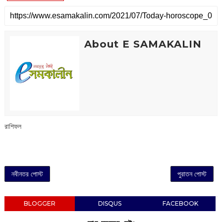
About E SAMAKALIN
রাশিফল
নবীনতর পোস্ট
পুরাতন পোস্ট
BLOGGER
DISQUS
FACEBOOK