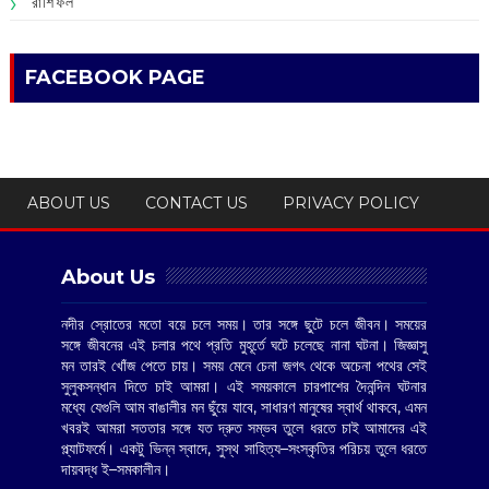
রাশিফল
FACEBOOK PAGE
ABOUT US
CONTACT US
PRIVACY POLICY
About Us
নদীর স্রোতের মতো বয়ে চলে সময়। তার সঙ্গে ছুটে চলে জীবন। সময়ের
সঙ্গে জীবনের এই চলার পথে প্রতি মুহূর্তে ঘটে চলেছে নানা ঘটনা। জিজ্ঞাসু
মন তারই খোঁজ পেতে চায়। সময় মেনে চেনা জগৎ থেকে অচেনা পথের সেই
সুলুকসন্ধান দিতে চাই আমরা। এই সময়কালে চারপাশের দৈনন্দিন ঘটনার
মধ্যে যেগুলি আম বাঙালীর মন ছুঁয়ে যাবে, সাধারণ মানুষের স্বার্থ থাকবে, এমন
খবরই আমরা সততার সঙ্গে যত দ্রুত সম্ভব তুলে ধরতে চাই আমাদের এই
প্ল্যাটফর্মে। একটু ভিন্ন স্বাদে, সুস্থ সাহিত্য–সংস্কৃতির পরিচয় তুলে ধরতে
দায়বদ্ধ ই–সমকালীন।