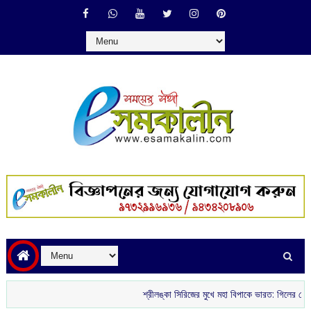
শ্রীলঙ্কা সিরিজের মুখে মহা বিপাকে ভারত: গিলের চোট ও বোলিং