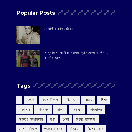
Popular Posts
‌নেতাজীর ছাত্রজীবন
মাধ্যমিকে সর্বোচ্চ নম্বর প্রাপকদের তালিকায়
বনগাঁর ছাত্র
Tags
‌ খেলা
‌ দেশ-বিদেশ
‌ বিনোদন
‌ রাজ্য
‌ শিক্ষা
‌ স্বাস্থ্য
‌ বিনোদন
‌ রাজ্য
‌ স্বাস্থ্য
আবহাওয়া
উত্তর সম্পাদকীয়
কৃষি
খেলা
দিনের টুকিটাকি
দেশ - বিদেশ
পাঠকের কলম
বিনোদন
বিশেষ রচনা