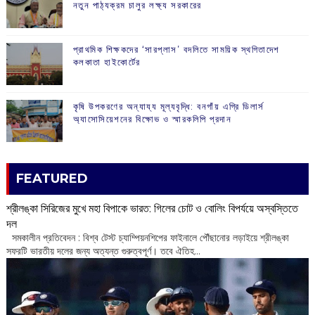
নতুন পাঠ্যক্রম চালুর লক্ষ্য সরকারের
প্রাথমিক শিক্ষকদের ‘সারপ্লাস’ বদলিতে সাময়িক স্থগিতাদেশ
কলকাতা হাইকোর্টের
কৃষি উপকরণের অন্যায্য মূল্যবৃদ্ধি: বনগাঁয় এগ্রি ডিলার্স
অ্যাসোসিয়েশনের বিক্ষোভ ও স্মারকলিপি প্রদান
FEATURED
শ্রীলঙ্কা সিরিজের মুখে মহা বিপাকে ভারত: গিলের চোট ও বোলিং বিপর্যয়ে অস্বস্তিতে
দল
‌ সমকালীন প্রতিবেদন : বিশ্ব টেস্ট চ্যাম্পিয়নশিপের ফাইনালে পৌঁছানোর লড়াইয়ে শ্রীলঙ্কা
সফরটি ভারতীয় দলের জন্য অত্যন্ত গুরুত্বপূর্ণ। তবে ঐতিহ...