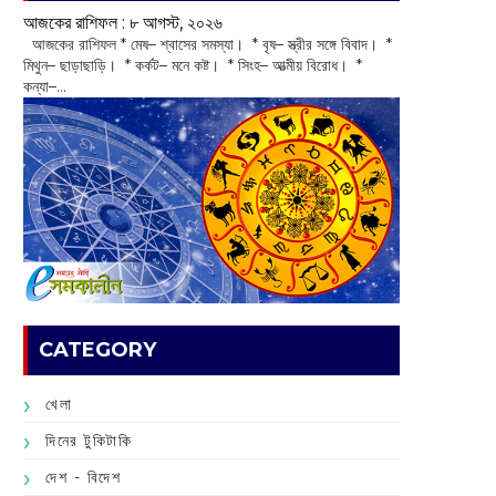
আজকের রাশিফল :‌ ‌‌৮ আগস্ট, ২০২৬
‌ আজকের রাশিফল * মেষ– শ্বাসের সমস্যা। * বৃষ– স্ত্রীর সঙ্গে বিবাদ। *
মিথুন– ছাড়াছাড়ি। * কর্কট– মনে কষ্ট। * সিংহ– আত্মীয় বিরোধ। *
কন্যা–...
CATEGORY
খেলা
দিনের টুকিটাকি
দেশ - বিদেশ