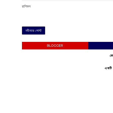
রাশিফল
নবীনতর পোস্ট
BLOGGER
কো
একটি 