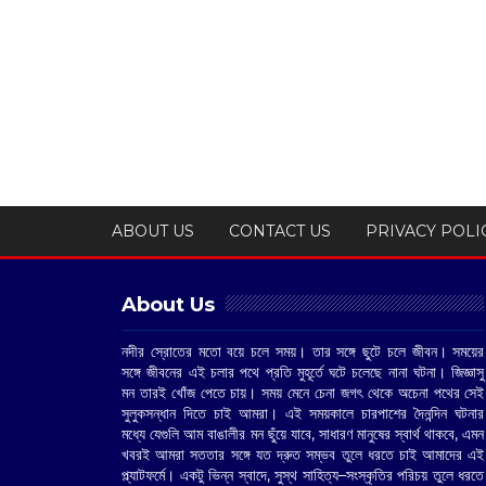
ABOUT US
CONTACT US
PRIVACY POLI
About Us
নদীর স্রোতের মতো বয়ে চলে সময়। তার সঙ্গে ছুটে চলে জীবন। সময়ের
সঙ্গে জীবনের এই চলার পথে প্রতি মুহূর্তে ঘটে চলেছে নানা ঘটনা। জিজ্ঞাসু
মন তারই খোঁজ পেতে চায়। সময় মেনে চেনা জগৎ থেকে অচেনা পথের সেই
সুলুকসন্ধান দিতে চাই আমরা। এই সময়কালে চারপাশের দৈনন্দিন ঘটনার
মধ্যে যেগুলি আম বাঙালীর মন ছুঁয়ে যাবে, সাধারণ মানুষের স্বার্থ থাকবে, এমন
খবরই আমরা সততার সঙ্গে যত দ্রুত সম্ভব তুলে ধরতে চাই আমাদের এই
প্ল্যাটফর্মে। একটু ভিন্ন স্বাদে, সুস্থ সাহিত্য–সংস্কৃতির পরিচয় তুলে ধরতে