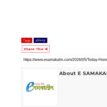
Tags
রাশিফল#
Share This
About E SAMAKA