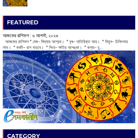
FEATURED
আজকের রাশিফল :‌ ‌‌৬ আগস্ট, ২০২৬
‌ আজকের রাশিফল * মেষ– মিথ্যার আশ্রয়। * বৃষ– অতিরিক্ত আয়। * মিথুন– চিকিৎসায়
লাভ। * কর্কট– রাগ বাড়বে। * সিংহ– ক্ষতির আশঙ্কা। * কন্যা– চু...
CATEGORY