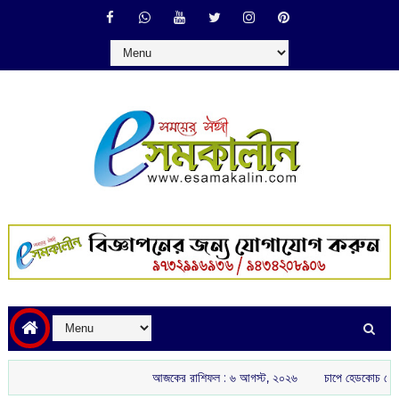
আজকের রাশিফল :‌ ‌‌৬ আগস্ট, ২০২৬
চাপে হেডকোচ গৌতম গম্ভীর: ইংল্য