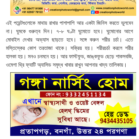
এই পয়েন্টগুলোকে মাথায় রাখার পাশাপাশি আর একটা জিনিস করতে ভুলবেন
না। ঘুমকে গুরুত্ব দিন। ৭-৮ ঘণ্টা ঘুমোতে হবে। ঘুমোনোর আগে
মোবাইল দেখার অভ্যাস ছাড়তে হবে। সঙ্গে করুন শরীর চর্চা। এতে
মস্তিস্কের কোশ তরতাজা থাকে। সক্রিয় হয়। শরীরচর্চা করলে শরীর
হালকা হয়। মনও চনমনে হয়। আর ফাস্টফুড, জাঙ্কফুড ছেড়ে শাকসবজি,
ওমেগা থ্রি ফ্যাটি অ্যাসিড সমৃদ্ধ খাবার রাখুন আপনার খাদ্য তালিকায়।‌‌