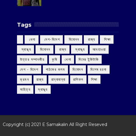
Tags
‌ খেলা
‌ দেশ-বিদেশ
‌ বিনোদন
‌ রাজ্য
‌ শিক্ষা
‌ স্বাস্থ্য
‌ বিনোদন
‌ রাজ্য
‌ স্বাস্থ্য
আবহাওয়া
উত্তর সম্পাদকীয়
কৃষি
খেলা
দিনের টুকিটাকি
দেশ - বিদেশ
পাঠকের কলম
বিনোদন
বিশেষ রচনা
ভ্রমন
রাজ্য
রান্নাবান্না
রাশিফল
শিক্ষা
সাহিত্য
স্বাস্থ্য
Copyright (c) 2021
E Samakalin
All Right Reseved