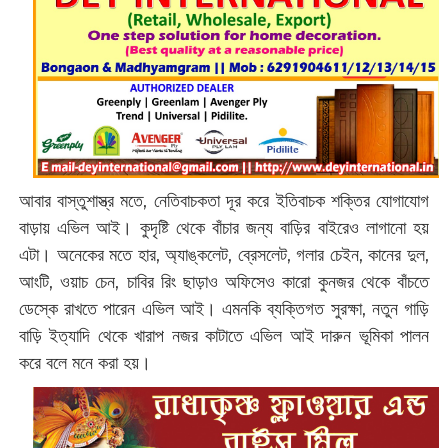
আবার বাস্তুশাস্ত্র মতে, নেতিবাচকতা দূর করে ইতিবাচক শক্তির যোগাযোগ
বাড়ায় এভিল আই। কুদৃষ্টি থেকে বাঁচার জন্য বাড়ির বাইরেও লাগানো হয়
এটা। অনেকের মতে হার, অ্যাঙ্কলেট, ব্রেসলেট, গলার চেইন, কানের দুল,
আংটি, ওয়াচ চেন, চাবির রিং ছাড়াও অফিসেও কারো কুনজর থেকে বাঁচতে
ডেস্কে রাখতে পারেন এভিল আই। এমনকি ব্যক্তিগত সুরক্ষা, নতুন গাড়ি
বাড়ি ইত্যাদি থেকে খারাপ নজর কাটাতে এভিল আই দারুন ভূমিকা পালন
করে বলে মনে করা হয়।