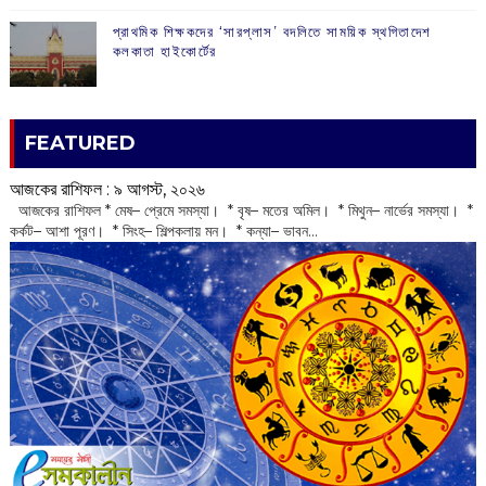
প্রাথমিক শিক্ষকদের ‘সারপ্লাস’ বদলিতে সাময়িক স্থগিতাদেশ
কলকাতা হাইকোর্টের
FEATURED
আজকের রাশিফল :‌ ‌‌৯ আগস্ট, ২০২৬
‌ আজকের রাশিফল * মেষ– প্রেমে সমস্যা। * বৃষ– মতের অমিল। * মিথুন– নার্ভের সমস্যা। *
কর্কট– আশা পূরণ। * সিংহ– শিল্পকলায় মন। * কন্যা– ভাবন...