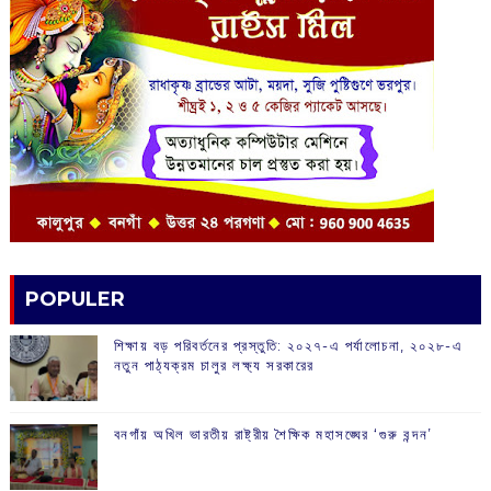
POPULER
শিক্ষায় বড় পরিবর্তনের প্রস্তুতি: ২০২৭-এ পর্যালোচনা, ২০২৮-এ
নতুন পাঠ্যক্রম চালুর লক্ষ্য সরকারের
বনগাঁয় অখিল ভারতীয় রাষ্ট্রীয় শৈক্ষিক মহাসঙ্ঘের ‘গুরু বন্দন’