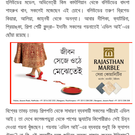
হলিউডের মডেল, অভিনেত্রী কিম কার্দাশিয়ান থেকে বলিউডের বাদশা
শাহরুখ খান, সকলেই মজেছেন এই চোখে। বলিউডের তরুণ ব্রিগেড
কিয়ারা, আলিয়া, জাহ্নবী থেকে অনন্যা। আবার দীপিকা, ক্যাটরিনা,
প্রিয়াঙ্কা, শিল্পা শেট্টি কুন্দ্রা‌– ইদানীং সকলের গয়নাতেই ‘এভিল আই’-এর
ছোঁয়া রয়েছে।
বিশ্বের তাবড় তাবড় শিল্পপতি থেকে সাধারণ ব্যবসায়ী সকলের শরীরেই এভিল
আই। তা দেখে কলেজপড়ুয়া থেকে পাশের ফ্ল্যাটের কিশোরীরাও সেই চিহ্ন
দেওয়া গয়না খুঁজছেন। গয়নায় ‘এভিল আই’-এর ব্যবহার শুধুই কি ফ্যাশন