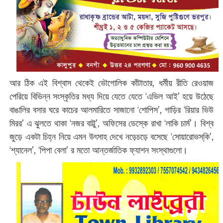
আর ঠিক এই বিশ্বাস থেকেই ভৌগোলিক কাঁটাতার, ধর্মীয় রীতি রেওয়াজ
পেরিয়ে বিভিন্ন সংস্কৃতির মধ্য দিয়ে যেতে যেতে ‘এভিল আই’ হয়ে উঠেছে
বাঙালির বসার ঘরে কাচের আলমারিতে সাজানো ‘শোপিস’, গাড়ির ‘রিয়ার ভিউ
মিরর’ এ ঝুলতে থাকা ‘নজর বাট্টু’, অফিসের ডেস্কে রাখা ‘লাকি চার্ম’। বিশ্ব
জুড়ে একটা চিহ্ন নিয়ে এমন উৎসাহ দেখে নড়েচড়ে বসেছে ‘সোয়ারোভস্‌কি’,
‘শ্যানেল’, ‘পিপা বেলা’ র মতো আন্তর্জাতিক ফ্যাশন সংস্থাগুলো।