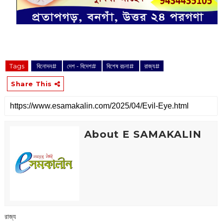
Tags
‌ বিনোদন#
দেশ - বিদেশ#
বিশেষ রচনা#
‌রাজ্য#
Share This
About E SAMAKALIN
‌রাজ্য