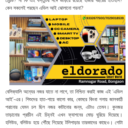
ট্রেন্ড? না কি এই বস্তুটির সঙ্গে জড়িয়ে রয়েছে হাজার বছরের ইতিহাস?
কেন সকলেই পরছেন এভিল আই ঝোলানো গয়না?
বেসিক্যালি অন্যের নজর যাতে না লাগে, তা নিশ্চিত করাই কাজ এই ‘এভিল
আই’-এর। শিশুদের হাত-পায়ে কালো কার, কোমরে কিংবা গলায় জালকাঠি
পরানোর যেমন চল ছিল নজর কাটানোর জন্য, এটাও তেমন। কুনজর
তাড়ানোর প্রাচীন এই চিহ্নই এখন ফ্যাশনের মোড় ঘুরিয়ে দিয়েছে।
হলিউড, বলিউড হয়ে পৌঁছে গিয়েছে টলিপাড়ার তারকাদের কাছেও। গোটা