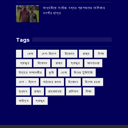
মাধ্যমিকে সর্বোচ্চ নম্বর প্রাপকদের তালিকায়
বনগাঁর ছাত্র
Tags
‌ খেলা
‌ দেশ-বিদেশ
‌ বিনোদন
‌ রাজ্য
‌ শিক্ষা
‌ স্বাস্থ্য
‌ বিনোদন
‌ রাজ্য
‌ স্বাস্থ্য
আবহাওয়া
উত্তর সম্পাদকীয়
কৃষি
খেলা
দিনের টুকিটাকি
দেশ - বিদেশ
পাঠকের কলম
বিনোদন
বিশেষ রচনা
ভ্রমন
রাজ্য
রান্নাবান্না
রাশিফল
শিক্ষা
সাহিত্য
স্বাস্থ্য