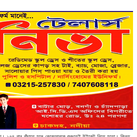
ারণ। ১৭৪ রান বাঁচাতে হলে কেকেআরকে শুরুতেই উইকেট নিতে হতো। কিন্তু