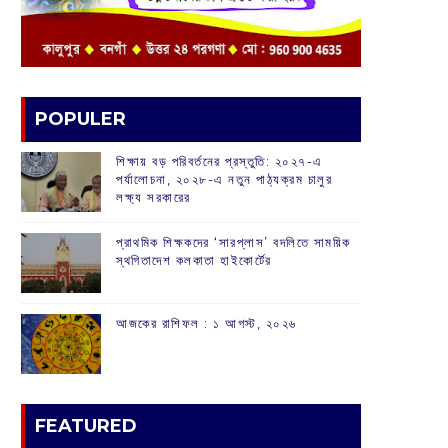
POPULER
শিক্ষায় বড় পরিবর্তনের প্রস্তুতি: ২০২৭-এ
পর্যালোচনা, ২০২৮-এ নতুন পাঠ্যক্রম চালুর
লক্ষ্য সরকারের
প্রাথমিক শিক্ষকদের ‘সারপ্লাস’ বদলিতে সাময়িক
স্থগিতাদেশ কলকাতা হাইকোর্টের
আজকের রাশিফল :‌ ‌‌১ আগস্ট, ২০২৬
FEATURED