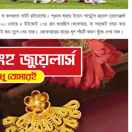
কাতা নাইট রাইডার্সের। প্রথম ম্যাচে ইডেন গার্ডেন্সে রয়্যাল চ্যালেঞ্জার্স
 করে ২০ ওভারে ৮ উইকেটে ১৭৪ রান করেছিল কেকেআর, যা সহজেই তাড়া করে
তেই জয় তুলে নেয় তারা। কেকেআরের হারের মূল পাঁচটি কারণ খুঁজে দেখা যাক।