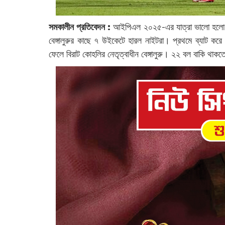
সমকালীন প্রতিবেদন :
‌আইপিএল ২০২৫-এর যাত্রা ভালো হলো না কল
বেঙ্গালুরুর কাছে ৭ উইকেটে হারল নাইটরা। প্রথমে ব্যাট
ফেলে বিরাট কোহলির নেতৃত্বাধীন বেঙ্গালুরু। ২২ বল বাকি থাক