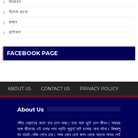
বিনোদন
বিশেষ রচনা
রাজ্য
রাশিফল
FACEBOOK PAGE
ABOUT US
CONTACT US
PRIVACY POLICY
About Us
নদীর স্রোতের মতো বয়ে চলে সময়। তার সঙ্গে ছুটে চলে জীবন। সময়ের
সঙ্গে জীবনের এই চলার পথে প্রতি মুহূর্তে ঘটে চলেছে নানা ঘটনা। জিজ্ঞাসু
মন তারই খোঁজ পেতে চায়। সময় মেনে চেনা জগৎ থেকে অচেনা পথের সেই