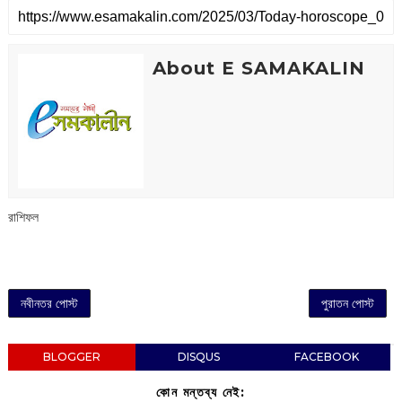
About E SAMAKALIN
রাশিফল
নবীনতর পোস্ট
পুরাতন পোস্ট
BLOGGER
DISQUS
FACEBOOK
কোন মন্তব্য নেই: