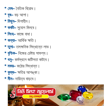
* মেষ–
নৈতিক বিরোধ।
* বৃষ–
বড় আশা।
* মিথুন–
দিশাহীন।
* কর্কট–
সুযোগ মিলবে।
* সিংহ–
কাজে বাধা।
* কন্যা–
আর্থিক ক্ষতি।
* তুলা–
তাৎক্ষনিক সিদ্ধান্তে লাভ।
* বৃশ্চিক–
নিজের চেষ্টায় সাফল্য।
* ধনু–
কর্মস্থলে জটিলতা কাটবে।
* মকর–
কঠোর সিদ্ধান্ত।‌
* কুম্ভ–
ক্ষতির আশঙ্কা।
* মীন–
দায়িত্ব বাড়বে।