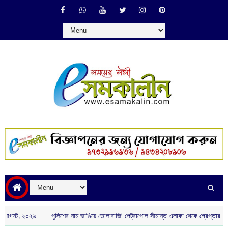
ট, ২০২৬
পুলিশের নাম ভাঙিয়ে তোলাবাজি! পেট্রাপোল সীমান্ত এলাকা থেকে গ্রেপ্তার দুই দুষ্কৃত