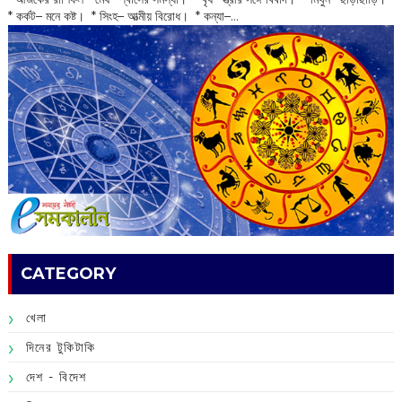
* কর্কট– মনে কষ্ট। * সিংহ– আত্মীয় বিরোধ। * কন্যা–...
CATEGORY
খেলা
দিনের টুকিটাকি
দেশ - বিদেশ