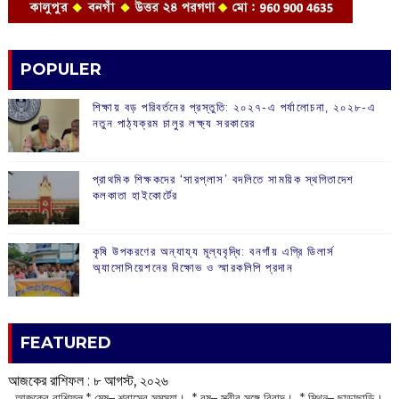
POPULER
শিক্ষায় বড় পরিবর্তনের প্রস্তুতি: ২০২৭-এ পর্যালোচনা, ২০২৮-এ
নতুন পাঠ্যক্রম চালুর লক্ষ্য সরকারের
প্রাথমিক শিক্ষকদের ‘সারপ্লাস’ বদলিতে সাময়িক স্থগিতাদেশ
কলকাতা হাইকোর্টের
কৃষি উপকরণের অন্যায্য মূল্যবৃদ্ধি: বনগাঁয় এগ্রি ডিলার্স
অ্যাসোসিয়েশনের বিক্ষোভ ও স্মারকলিপি প্রদান
FEATURED
আজকের রাশিফল :‌ ‌‌৮ আগস্ট, ২০২৬
‌ আজকের রাশিফল * মেষ– শ্বাসের সমস্যা। * বৃষ– স্ত্রীর সঙ্গে বিবাদ। * মিথুন– ছাড়াছাড়ি।